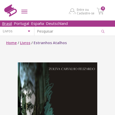
0
Entre ou
Cadastre-se
Brasil
Portugal
España
Deutschland
Home
/
Livros
/
Estranhos Atalhos