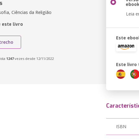
s
eboo
sofia, Ciências da Religião
Leia 
 este livro
Este eboo
trecho
ista
1247
vezes desde 12/11/2022
Este livr
Característi
ISBN