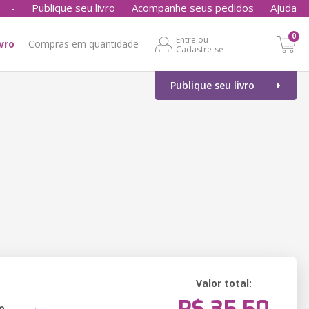
-
Publique seu livro
Acompanhe seus pedidos
Ajuda
0
Entre ou
ivro
Compras em quantidade
Cadastre-se
Publique seu livro
Valor total:
o