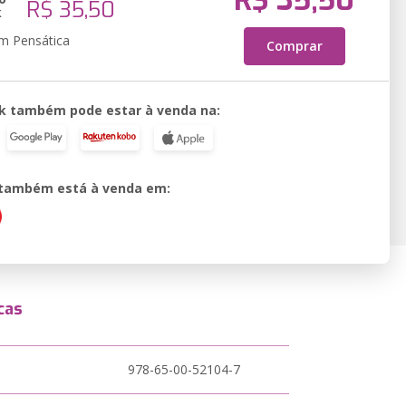
R$ 35,50
R$ 35,50
k
em Pensática
Comprar
k também pode estar à venda na:
o também está à venda em:
cas
978-65-00-52104-7