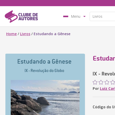
Menu
Home
/
Livros
/
Estudando a Gênese
Estuda
IX - Revo
Por
Luiz Ca
Código do l