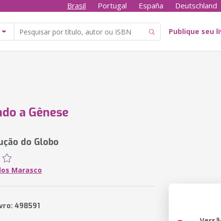
Brasil
Portugal
España
Deutschland
Publique seu l
ndo a Gênese
lução do Globo
rlos Marasco
ivro: 498591
Versã