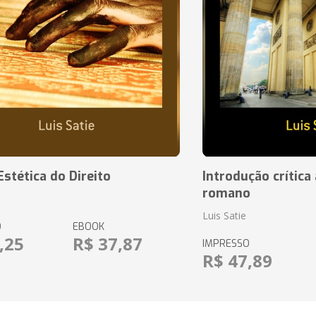
Estética do Direito
Introdução crítica 
romano
Luis Satie
O
EBOOK
,25
R$ 37,87
IMPRESSO
R$ 47,89