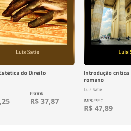
Estética do Direito
Introdução crítica 
romano
Luis Satie
O
EBOOK
,25
R$ 37,87
IMPRESSO
R$ 47,89