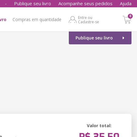
-
Publique seu livro
Acompanhe seus pedidos
Ajuda
0
Entre ou
ivro
Compras em quantidade
Cadastre-se
Publique seu livro
Valor total:
o