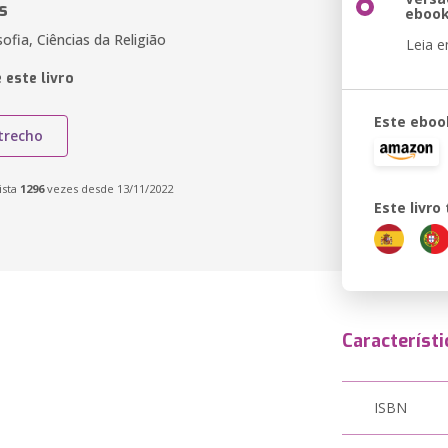
s
eboo
sofia, Ciências da Religião
Leia 
 este livro
Este eboo
trecho
ista
1296
vezes desde 13/11/2022
Este livr
Característi
ISBN