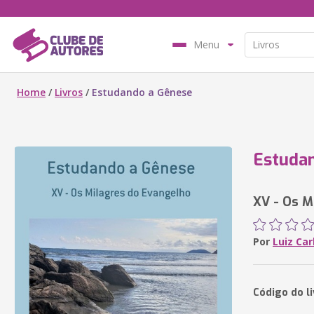
Menu
Home
/
Livros
/
Estudando a Gênese
Estuda
XV - Os M
Por
Luiz Ca
Código do l