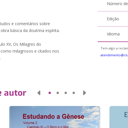
Número de
Edição
studos e comentários sobre
obra básica da doutrina espírita.
Idioma
ulo XV, Os Milagres do
Tem algo a reclam
s como milagrosos e citados nos
atendimento@cl
.
e autor