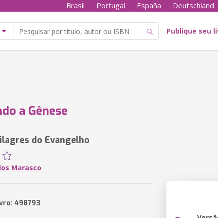
Brasil
Portugal
España
Deutschland
Publique seu l
ndo a Gênese
ilagres do Evangelho
rlos Marasco
ivro: 498793
Versã