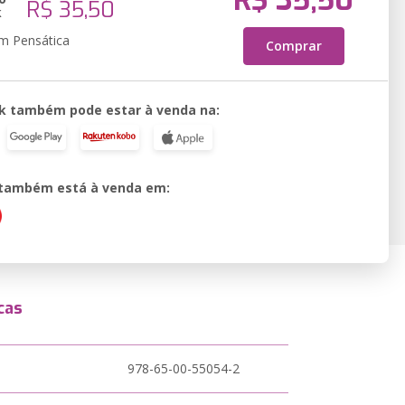
R$ 35,50
R$ 35,50
k
em Pensática
Comprar
k também pode estar à venda na:
o também está à venda em:
cas
978-65-00-55054-2