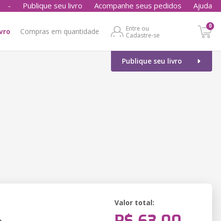
-
Publique seu livro
Acompanhe seus pedidos
Ajuda
0
Entre ou
ivro
Compras em quantidade
Cadastre-se
Publique seu livro
Valor total:
o