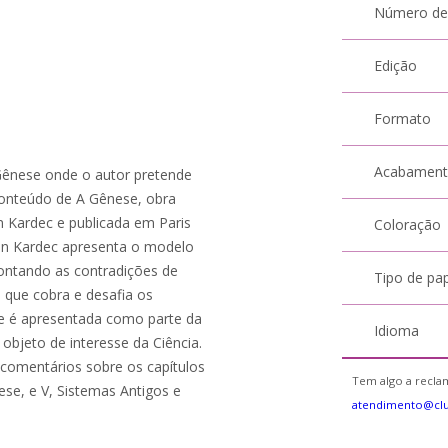
Número de
Edição
Formato
Acabamen
 Gênese onde o autor pretende
conteúdo de A Gênese, obra
an Kardec e publicada em Paris
Coloração
lan Kardec apresenta o modelo
pontando as contradições de
Tipo de pa
que cobra e desafia os
 que é apresentada como parte da
Idioma
 objeto de interesse da Ciência.
comentários sobre os capítulos
Tem algo a reclam
ese, e V, Sistemas Antigos e
atendimento@cl