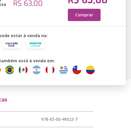
R$ 63,00
R$ 63,00
ssa
Comprar
 pode estar à venda na:
o também está à venda em:
cas
978-65-00-49023-7