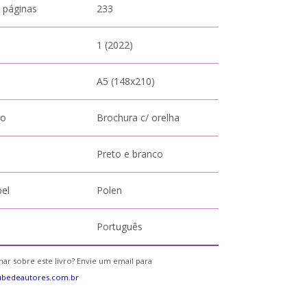
 páginas
233
1 (2022)
A5 (148x210)
to
Brochura c/ orelha
Preto e branco
pel
Polen
Português
ar sobre este livro? Envie um email para
ubedeautores.com.br