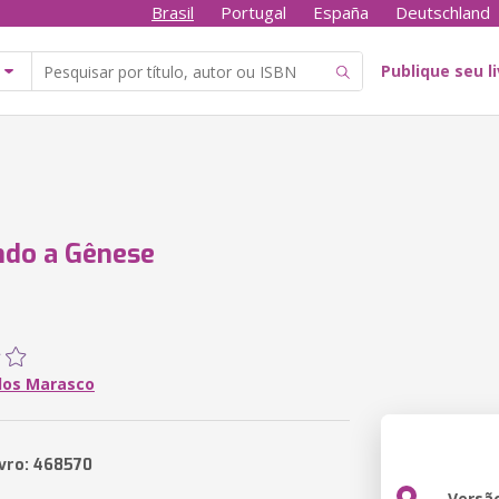
Brasil
Portugal
España
Deutschland
Publique seu l
ndo a Gênese
rlos Marasco
ivro: 468570
Versã