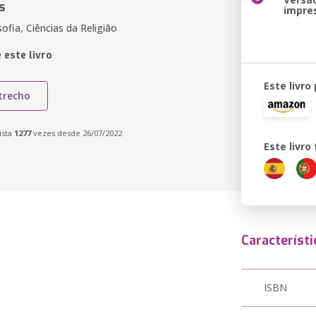
s
impre
sofia, Ciências da Religião
 este livro
Este livro
trecho
ista
1277
vezes desde 26/07/2022
Este livr
Característi
ISBN