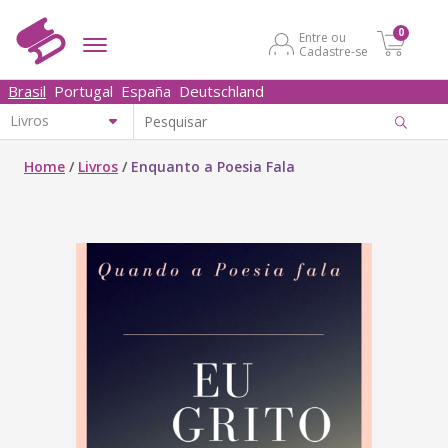
0
Entre ou
Cadastre-se
Brasil
Portugal
España
Deutschland
Home
/
Livros
/
Enquanto a Poesia Fala