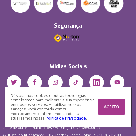
Segurança
Mídias Sociais
Nós usamos cookies e outras tecnologias
semelhantes para melhorar a sua experiência
em nossos serviços. Ao utilizar nossos
ACEITO
serviços, você concorda com tal
monitoramento. Informamos ainda que
atualizamos nossa
Política de Privacidade
.
Clube de Autores Publicações S/A - CNPJ: 16.779.786/0001-27
Av. Juscelino Kubitscheck, 350 - 2 andar - Centro, Joinville - SC, 89201-100