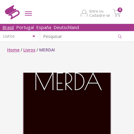
0
Entre ou
Cadastre-se
Brasil
Portugal
España
Deutschland
Home
/
Livros
/
MERDA!