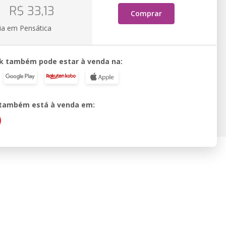
o
R$ 33,13
Comprar
ia em Pensática
k também pode estar à venda na:
o também está à venda em: