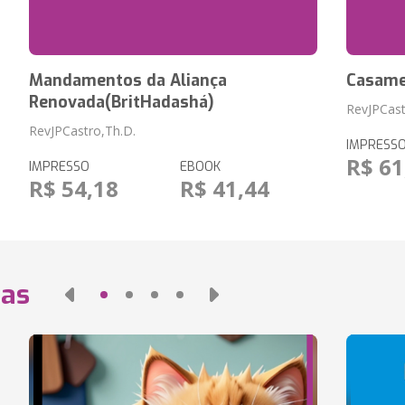
Mandamentos da Aliança
Casamen
Renovada(BritHadashá)
RevJPCast
RevJPCastro,Th.D.
IMPRESS
R$ 61
IMPRESSO
EBOOK
R$ 54,18
R$ 41,44
das