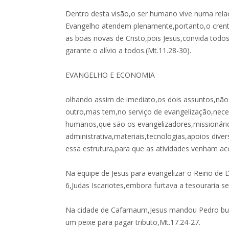
Dentro desta visão,o ser humano vive numa rel
Evangelho atendem plenamente,portanto,o crent
as boas novas de Cristo,pois Jesus,convida todo
garante o alívio a todos.(Mt.11.28-30).
EVANGELHO E ECONOMIA
olhando assim de imediato,os dois assuntos,nã
outro,mas tem,no serviço de evangelização,nece
humanos,que são os evangelizadores,missionário
administrativa,materiais,tecnologias,apoios diver
essa estrutura,para que as atividades venham ac
Na equipe de Jesus para evangelizar o Reino de D
6,Judas Iscariotes,embora furtava a tesouraria s
Na cidade de Cafarnaum,Jesus mandou Pedro b
um peixe para pagar tributo,Mt.17.24-27.