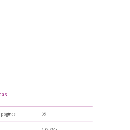
cas
 páginas
35
1 (2024)