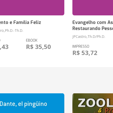
to e Família Feliz
Evangelho com Ass
Restaurando Pess
ro,Ph.D.-Th.D.
JPCastro,Th.D/Ph.D.
O
EBOOK
,43
R$ 35,50
IMPRESSO
R$ 53,72