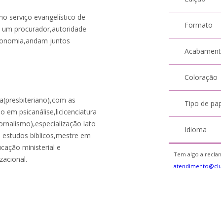
o serviço evangelístico de
Formato
e um procurador,autoridade
Economia,andam juntos
Acabamen
Coloração
da(presbiteriano),com as
Tipo de pa
 em psicanálise,licicenciatura
rnalismo),especialização lato
Idioma
 estudos bíblicos,mestre em
cação ministerial e
Tem algo a reclam
zacional.
atendimento@cl