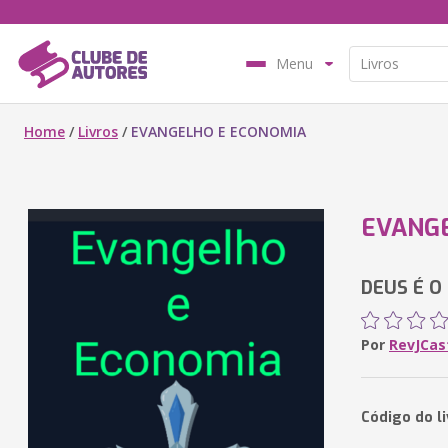
Menu
Home
/
Livros
/
EVANGELHO E ECONOMIA
EVANG
DEUS É O
Por
RevJCas
Código do l