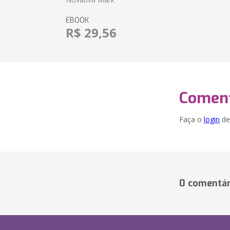
EBOOK
R$ 29,56
Coment
Faça o
login
dei
0 comentár