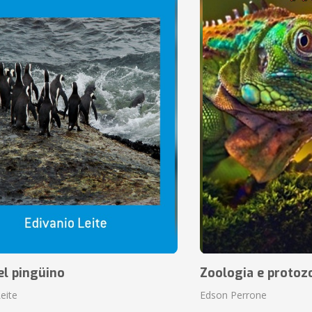
el pingüino
Zoologia e protoz
eite
Edson Perrone