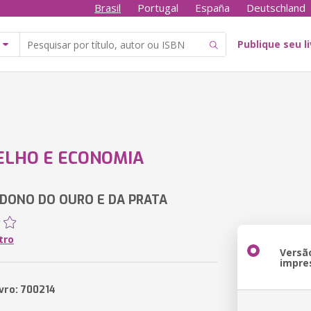
Brasil
Portugal
España
Deutschland
Publique seu l
ELHO E ECONOMIA
 DONO DO OURO E DA PRATA
tro
Versã
impre
ivro: 700214