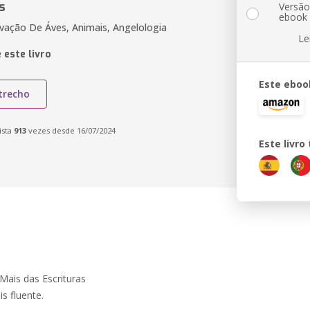
s
Versã
ebook
vação De Áves, Animais, Angelologia
Le
 este livro
Este eboo
trecho
ista
913
vezes desde 16/07/2024
Este livr
Mais das Escrituras
s fluente.