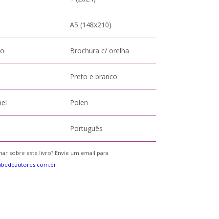
A5 (148x210)
to
Brochura c/ orelha
Preto e branco
pel
Polen
Português
ar sobre este livro? Envie um email para
ubedeautores.com.br