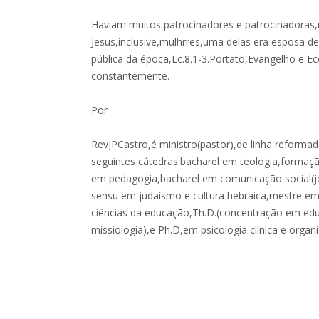
Haviam muitos patrocinadores e patrocinadoras,n
Jesus,inclusive,mulhrres,uma delas era esposa d
pública da época,Lc.8.1-3.Portato,Evangelho e 
constantemente.
Por
RevJPCastro,é ministro(pastor),de linha reforma
seguintes cátedras:bacharel em teologia,formação
em pedagogia,bacharel em comunicação social(jo
sensu em judaísmo e cultura hebraica,mestre em
ciências da educação,Th.D.(concentração em edu
missiologia),e Ph.D,em psicologia clínica e organi