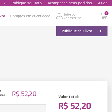
-
Publique seu livro
Acompanhe seus pedidos
Ajuda
0
Entre ou
ivro
Compras em quantidade
Cadastre-se
Publique seu livro
o
R$ 52,20
ssa
Valor total:
R$ 52,20