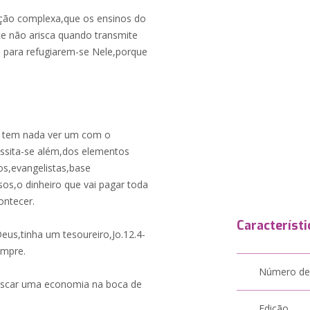
ação complexa,que os ensinos do
e não arisca quando transmite
s para refugiarem-se Nele,porque
o tem nada ver um com o
ssita-se além,dos elementos
s,evangelistas,base
sos,o dinheiro que vai pagar toda
ontecer.
Característi
eus,tinha um tesoureiro,Jo.12.4-
empre.
Número de
uscar uma economia na boca de
Edição