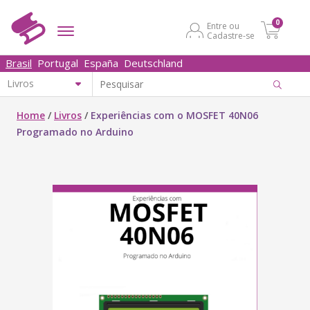
0
Entre ou
Cadastre-se
Brasil
Portugal
España
Deutschland
Home
/
Livros
/
Experiências com o MOSFET 40N06
Programado no Arduino