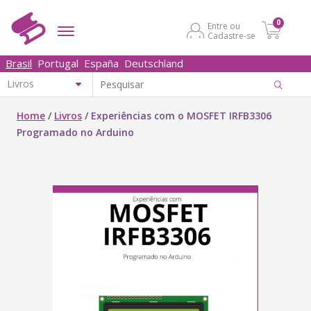
0
Entre ou
Cadastre-se
Brasil
Portugal
España
Deutschland
Home
/
Livros
/
Experiências com o MOSFET IRFB3306
Programado no Arduino