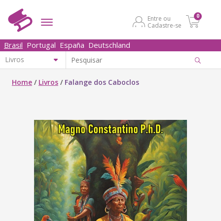
0
Entre ou
Cadastre-se
Brasil
Portugal
España
Deutschland
Home
/
Livros
/
Falange dos Caboclos