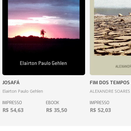
JOSAFÁ
FIM DOS TEMPOS
Elairton Paulo Gehlen
ALEXANDRE SOARES
IMPRESSO
EBOOK
IMPRESSO
R$ 54,63
R$ 35,50
R$ 52,03