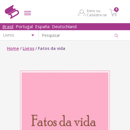
0
Entre ou
Cadastre-se
Brasil
Portugal
España
Deutschland
Home
/
Livros
/
Fatos da vida