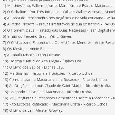
1) Martinesismo, Willermosismo, Martinismo e Franco-Maçonaria 
2) O Caibalion - Por Três Iniciados - William Walker Atkinson, Mabel
3) A Força do Pensamento nos negócios e na vida cotidiana - Willi
4) A Pedra Filosofal - Provas irrefutáveis de sua existência – PAPUS
5) O Homem Deus - Tratado das Duas Naturezas - Jean Baptiste W
6) Irmão do Terceiro Grau - Will L. Garver.
7) O Cristianismo Esotérico ou Os Mistérios Menores - Annie Besan
8) Os Mestres - Annie Besant.
9) A Cabala Mística - Dion Fortune.
10) Dogma e Ritual de Alta Magia - Éliphas Lévi.
11) O Livro dos Sábios - Éliphas Lévi.
12) Martinismo - História e Tradições - Ricardo Uchôa.
13) Como entrar na Maçonaria e na Rosacruz - Ricardo Uchôa.
14) As Orações de Louis Claude de Saint-Martin - Ricardo Uchôa.
15) Fernando Pessoa e a Maçonaria - Ricardo Uchôa.
16) 250 Perguntas e Respostas Comentadas sobre a Maçonaria - R
17) Rito Escocês Retificado - Maçonaria Cristã - Ricardo Uchôa.
18) O Livro da Lei - Aleister Crowley.