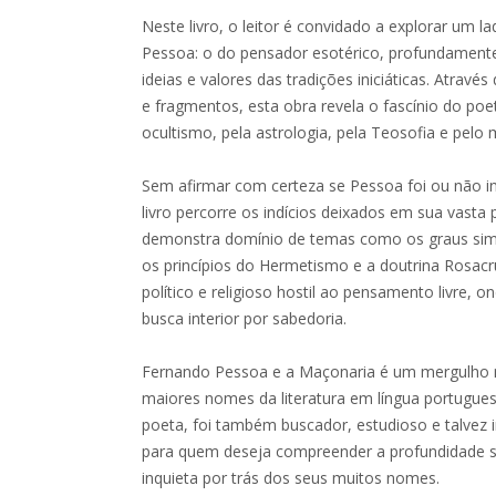
Neste livro, o leitor é convidado a explorar um
Pessoa: o do pensador esotérico, profundament
ideias e valores das tradições iniciáticas. Atravé
e fragmentos, esta obra revela o fascínio do poe
ocultismo, pela astrologia, pela Teosofia e pelo
Sem afirmar com certeza se Pessoa foi ou não i
livro percorre os indícios deixados em sua vast
demonstra domínio de temas como os graus simbó
os princípios do Hermetismo e a doutrina Rosac
político e religioso hostil ao pensamento livre, o
busca interior por sabedoria.
Fernando Pessoa e a Maçonaria é um mergulho 
maiores nomes da literatura em língua portug
poeta, foi também buscador, estudioso e talvez i
para quem deseja compreender a profundidade s
inquieta por trás dos seus muitos nomes.