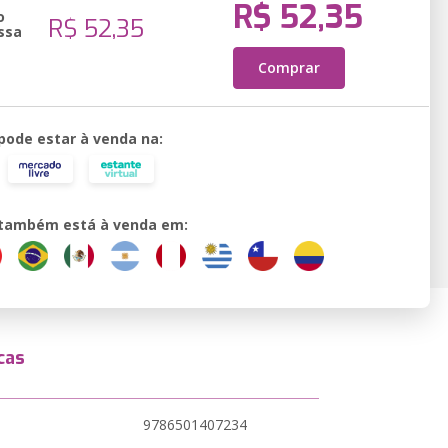
R$ 52,35
o
R$ 52,35
ssa
Comprar
 pode estar à venda na:
o também está à venda em:
cas
9786501407234