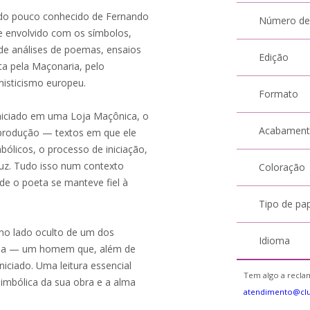
 lado pouco conhecido de Fernando
Número de
e envolvido com os símbolos,
s de análises de poemas, ensaios
Edição
ta pela Maçonaria, pelo
 misticismo europeu.
Formato
niciado em uma Loja Maçônica, o
Acabamen
a produção — textos em que ele
licos, o processo de iniciação,
ruz. Tudo isso num contexto
Coloração
nde o poeta se manteve fiel à
Tipo de pa
no lado oculto de um dos
Idioma
uesa — um homem que, além de
niciado. Uma leitura essencial
Tem algo a reclam
imbólica da sua obra e a alma
atendimento@cl