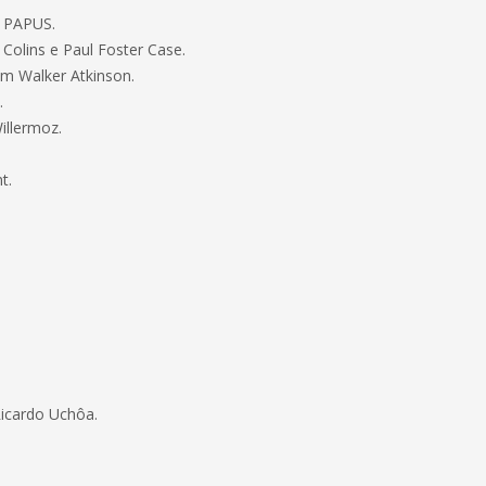
- PAPUS.
 Colins e Paul Foster Case.
am Walker Atkinson.
.
illermoz.
t.
icardo Uchôa.