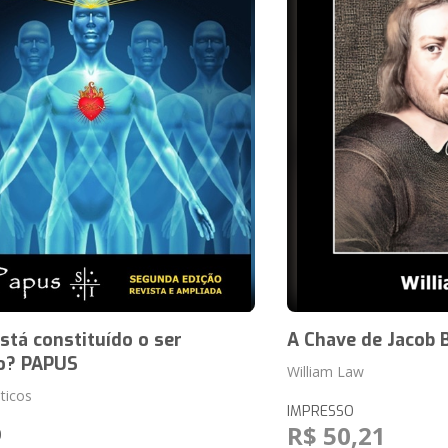
tá constituído o ser
A Chave de Jacob
o? PAPUS
William Law
ticos
IMPRESSO
R$ 50,21
O