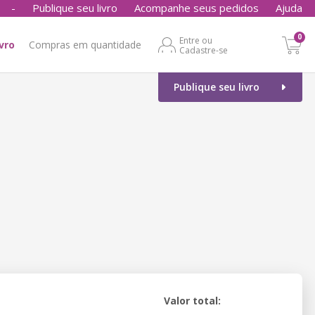
-
Publique seu livro
Acompanhe seus pedidos
Ajuda
0
Entre ou
ivro
Compras em quantidade
Cadastre-se
Publique seu livro
Valor total: