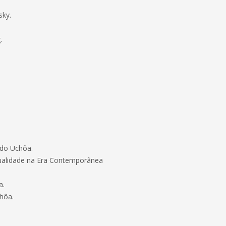
sky.
.
rdo Uchôa.
tualidade na Era Contemporânea
a.
chôa.