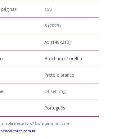
 páginas
156
3 (2025)
A5 (148x210)
to
Brochura c/ orelha
Preto e branco
pel
Offset 75g
Português
ar sobre este livro? Envie um email para
ubedeautores.com.br