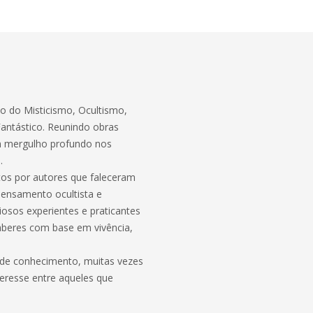
so do Misticismo, Ocultismo,
antástico. Reunindo obras
um mergulho profundo nos
.
itos por autores que faleceram
pensamento ocultista e
udiosos experientes e praticantes
aberes com base em vivência,
 de conhecimento, muitas vezes
eresse entre aqueles que