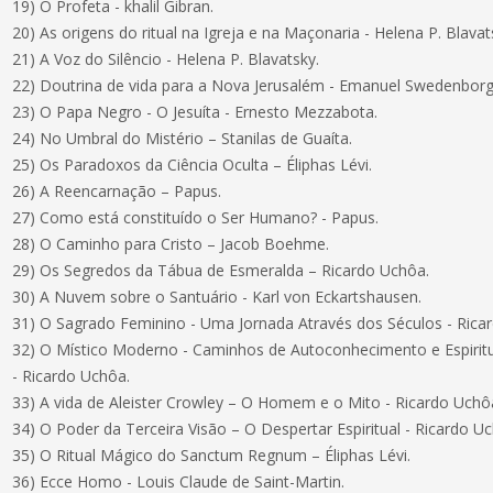
19) O Profeta - khalil Gibran.
20) As origens do ritual na Igreja e na Maçonaria - Helena P. Blavat
21) A Voz do Silêncio - Helena P. Blavatsky.
22) Doutrina de vida para a Nova Jerusalém - Emanuel Swedenborg
23) O Papa Negro - O Jesuíta - Ernesto Mezzabota.
24) No Umbral do Mistério – Stanilas de Guaíta.
25) Os Paradoxos da Ciência Oculta – Éliphas Lévi.
26) A Reencarnação – Papus.
27) Como está constituído o Ser Humano? - Papus.
28) O Caminho para Cristo – Jacob Boehme.
29) Os Segredos da Tábua de Esmeralda – Ricardo Uchôa.
30) A Nuvem sobre o Santuário - Karl von Eckartshausen.
31) O Sagrado Feminino - Uma Jornada Através dos Séculos - Rica
32) O Místico Moderno - Caminhos de Autoconhecimento e Espiri
- Ricardo Uchôa.
33) A vida de Aleister Crowley – O Homem e o Mito - Ricardo Uchô
34) O Poder da Terceira Visão – O Despertar Espiritual - Ricardo U
35) O Ritual Mágico do Sanctum Regnum – Éliphas Lévi.
36) Ecce Homo - Louis Claude de Saint-Martin.