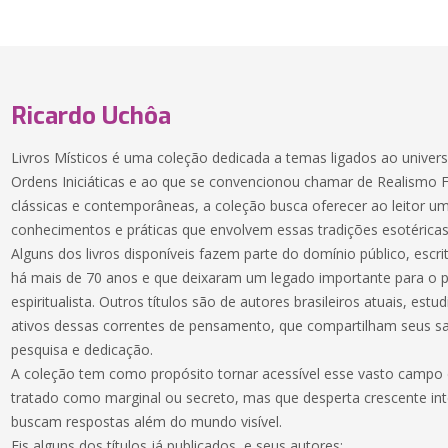
Ricardo Uchôa
Livros Místicos é uma coleção dedicada a temas ligados ao univer
Ordens Iniciáticas e ao que se convencionou chamar de Realismo F
clássicas e contemporâneas, a coleção busca oferecer ao leitor 
conhecimentos e práticas que envolvem essas tradições esotéricas
Alguns dos livros disponíveis fazem parte do domínio público, escr
há mais de 70 anos e que deixaram um legado importante para o 
espiritualista. Outros títulos são de autores brasileiros atuais, est
ativos dessas correntes de pensamento, que compartilham seus s
pesquisa e dedicação.
A coleção tem como propósito tornar acessível esse vasto campo
tratado como marginal ou secreto, mas que desperta crescente int
buscam respostas além do mundo visível.
Eis alguns dos títulos já publicados, e seus autores: