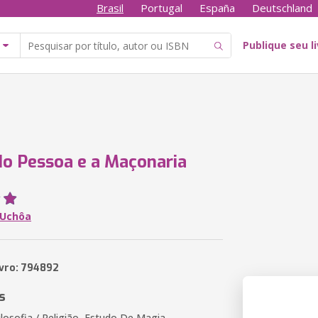
Brasil
Portugal
España
Deutschland
Publique seu l
o Pessoa e a Maçonaria
 Uchôa
ivro: 794892
s
losofia / Religião, Estudo De Magia,