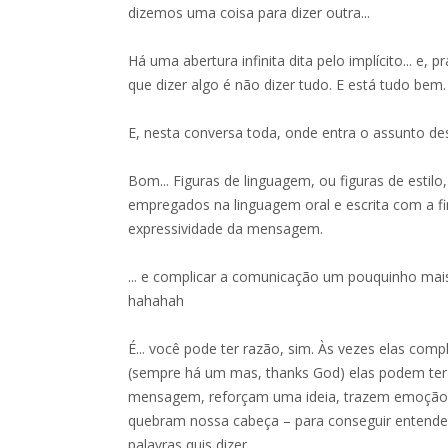
dizemos uma coisa para dizer outra...
Há uma abertura infinita dita pelo implícito... e,
que dizer algo é não dizer tudo. E está tudo bem.
E, nesta conversa toda, onde entra o assunto des
Bom... Figuras de linguagem, ou figuras de estilo,
empregados na linguagem oral e escrita com a f
expressividade da mensagem.
... e complicar a comunicação um pouquinho mais, d
hahahah
É... você pode ter razão, sim. Às vezes elas comp
(sempre há um mas, thanks God) elas podem ter
mensagem, reforçam uma ideia, trazem emoção,
quebram nossa cabeça – para conseguir entende
palavras quis dizer.