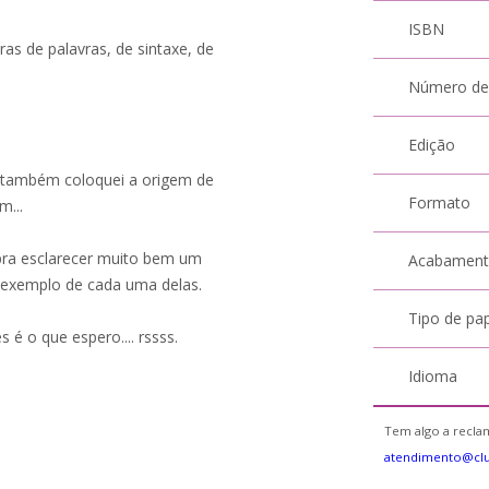
ISBN
ras de palavras, de sintaxe, de
Número de
Edição
o também coloquei a origem de
Formato
m...
pra esclarecer muito bem um
Acabamen
 exemplo de cada uma delas.
Tipo de pa
s é o que espero.... rssss.
Idioma
Tem algo a reclam
atendimento@cl