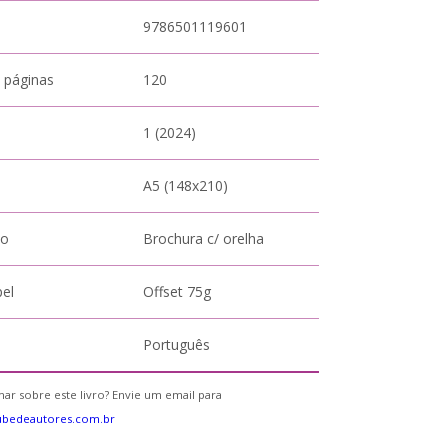
9786501119601
 páginas
120
1 (2024)
A5 (148x210)
to
Brochura c/ orelha
pel
Offset 75g
Português
ar sobre este livro? Envie um email para
ubedeautores.com.br