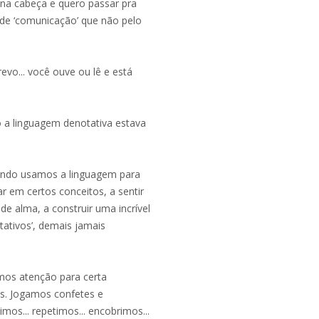
 na cabeça e quero passar pra
 de ‘comunicação’ que não pelo
evo... você ouve ou lê e está
 a linguagem denotativa estava
ndo usamos a linguagem para
ar em certos conceitos, a sentir
e alma, a construir uma incrível
ativos’, demais jamais
mos atenção para certa
s. Jogamos confetes e
mos... repetimos... encobrimos...