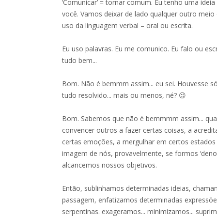
‘Comunicar’ = tornar comum. Eu tenho uma ideia
você. Vamos deixar de lado qualquer outro meio
uso da linguagem verbal – oral ou escrita.
Eu uso palavras. Eu me comunico. Eu falo ou escr
tudo bem...
Bom. Não é bemmm assim... eu sei. Houvesse só
tudo resolvido... mais ou menos, né? 😉
Bom. Sabemos que não é bemmmm assim... qua
convencer outros a fazer certas coisas, a acredit
certas emoções, a mergulhar em certos estados d
imagem de nós, provavelmente, se formos ‘denot
alcancemos nossos objetivos.
Então, sublinhamos determinadas ideias, chama
passagem, enfatizamos determinadas expressõe
serpentinas. exageramos... minimizamos... suprimi