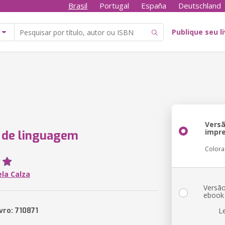
Brasil
Portugal
España
Deutschland
Publique seu l
Vers
impr
 de linguagem
Color
la Calza
Versã
ebook
vro: 710871
L