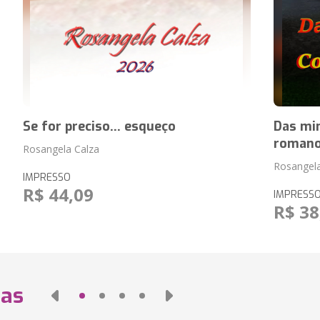
Se for preciso... esqueço
Das min
roman
Rosangela Calza
Rosangela
IMPRESSO
R$ 44,09
IMPRESS
R$ 38
das