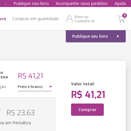
-
Publique seu livro
Acompanhe seus pedidos
Ajuda
0
Entre ou
ivro
Compras em quantidade
Cadastre-se
Publique seu livro
ão
R$ 41,21
essa
Valor total:
ação
R$ 41,21
o
Comprar
R$ 23,63
eia em Pensática