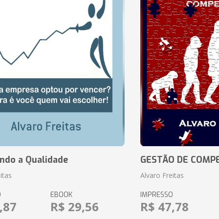
ando a Qualidade
GESTÃO DE COMP
itas
Alvaro Freitas
O
EBOOK
IMPRESSO
,87
R$ 29,56
R$ 47,78