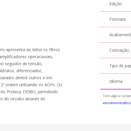
Edição
Formato
Acabamen
ro apresenta ao leitor os filtros
Coloração
mplificadores operacionais,
mo seguidor de tensão,
Tipo de pa
btrator, diferenciador,
mparador dentre outros e em
Idioma
e 2º ordem utilizando os AOPs. Os
s do Proteus DEMO, permitindo
Tem algo a reclam
 do circuito através do
atendimento@cl