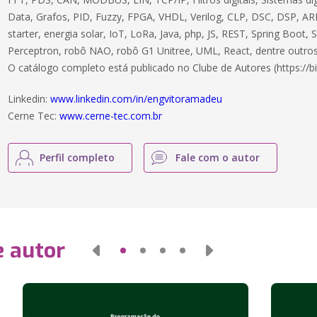
Data, Grafos, PID, Fuzzy, FPGA, VHDL, Verilog, CLP, DSC, DSP, ARM
starter, energia solar, IoT, LoRa, Java, php, JS, REST, Spring Boot,
Perceptron, robô NAO, robô G1 Unitree, UML, React, dentre outros
O catálogo completo está publicado no Clube de Autores (https://bi
Linkedin:
www.linkedin.com/in/engvitoramadeu
Cerne Tec:
www.cerne-tec.com.br
Perfil completo
Fale com o autor
e autor