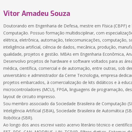
Vitor Amadeu Souza
Doutorando em Engenharia de Defesa, mestre em Física (CBPF) e 
Computação. Possuo formação multidisciplinar, com especializaçõe
elétrica, eletrônica, automação, telecomunicações, computação, 
inteligência artificial, ciência de dados, mecânica, produção, manuf
qualidade, projetos e gestão. MBAs em Engenharia Econômica, Aná
Desenvolvo projetos de hardware e software voltados para as áreas
médica, científica, comercial e de automação, entre outras, sob 
universitário e administrador da Cerne Tecnologia, empresa dedic
projetos embarcados, à comercialização de kits didáticos e à educ
microcontroladores (MCU), FPGA, linguagens de programação, des
layout de circuito impresso.
Sou membro associado da Sociedade Brasileira de Computação (SB
Inteligência Artificial (SBIA), Sociedade Brasileira de Automática (S
Robótica (SBR).
Ao longo dos anos escrevi vasto acervo literário técnico e científ
FFT, PDS, CAN, MODBUS, LIN, TCP/IP, Filtros digitais, Sistemas dig