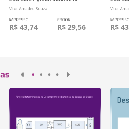
Vitor Amadeu Souza
Vitor Am
IMPRESSO
EBOOK
IMPRESS
R$ 43,74
R$ 29,56
R$ 43
das