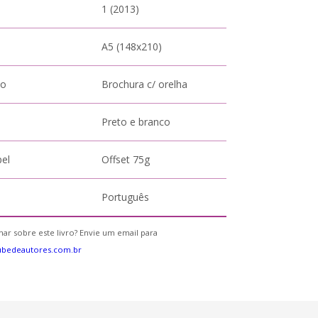
1 (2013)
A5 (148x210)
to
Brochura c/ orelha
Preto e branco
pel
Offset 75g
Português
ar sobre este livro? Envie um email para
ubedeautores.com.br