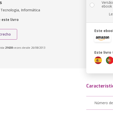
s
Versã
ebook
 Tecnologia, Informática
Le
 este livro
Este eboo
trecho
ista
21638
vezes desde 26/08/2013
Este livr
Característi
Número de