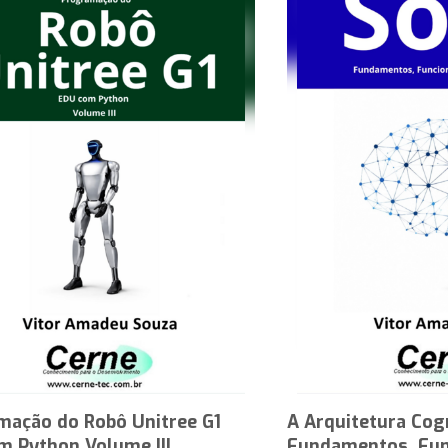
mação do Robô Unitree G1
A Arquitetura Cog
m Python Volume III
Fundamentos, Fun