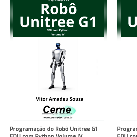
Programação do Robô Unitree G1
Progra
EDU com Python Volume IV
EDU co