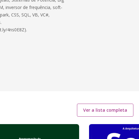
, inversor de frequência, soft-
 Spark, CSS, SQL, VB, VC#,
.
t.ly/4ns0E8Z).
Ver a lista completa