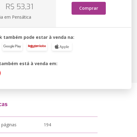
o
R$ 53,31
Comprar
ia em Pensática
k também pode estar à venda na:
o também está à venda em:
cas
 páginas
194