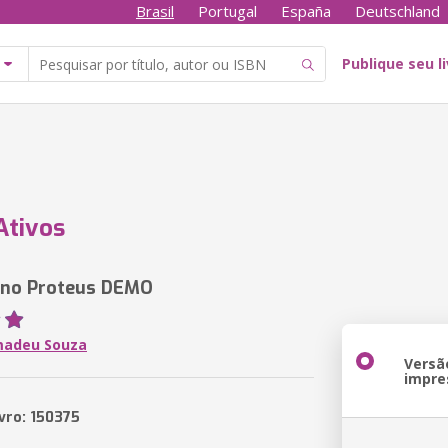
Brasil
Portugal
España
Deutschland
Publique seu l
Ativos
 no Proteus DEMO
madeu Souza
Versã
impre
ivro: 150375