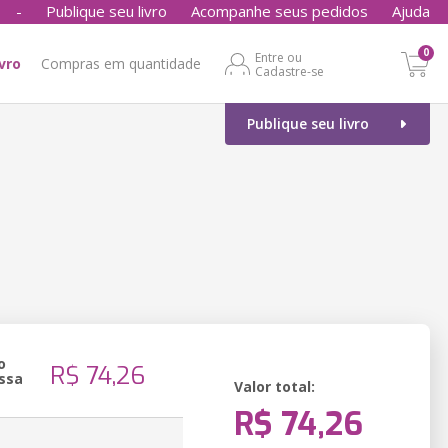
-
Publique seu livro
Acompanhe seus pedidos
Ajuda
0
Entre ou
ivro
Compras em quantidade
Cadastre-se
Publique seu livro
o
R$ 74,26
ssa
Valor total:
R$ 74,26