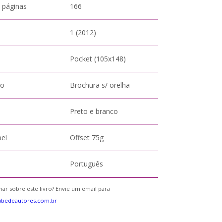
 páginas
166
1 (2012)
Pocket (105x148)
to
Brochura s/ orelha
Preto e branco
pel
Offset 75g
Português
ar sobre este livro? Envie um email para
ubedeautores.com.br