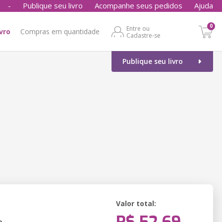
-
Publique seu livro
Acompanhe seus pedidos
Ajuda
0
Entre ou
ivro
Compras em quantidade
Cadastre-se
Publique seu livro
Valor total:
o