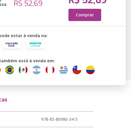
R$ 52,69
R$ 52,69
ssa
Comprar
 pode estar à venda na:
o também está à venda em:
cas
978-85-86986-34-5