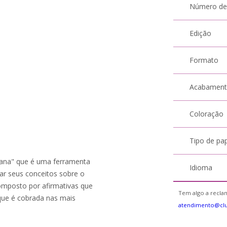
Número de
Edição
Formato
Acabamen
Coloração
Tipo de pa
umana" que é uma ferramenta
Idioma
ar seus conceitos sobre o
composto por afirmativas que
Tem algo a reclam
que é cobrada nas mais
atendimento@cl