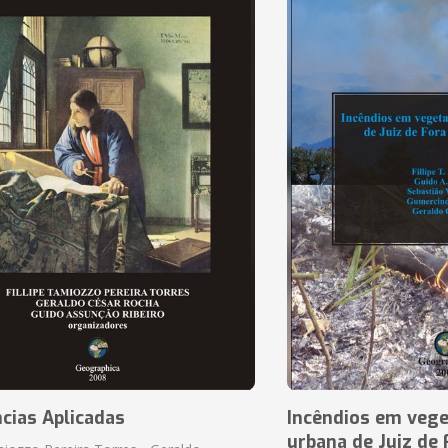
cias Aplicadas
Incêndios em vege
urbana de Juiz de