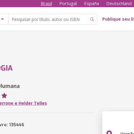
Brasil
Portugal
España
Deutschland
Publique seu l
OGIA
 Humana
errone e Helder Telles
ivro: 135446
Versã