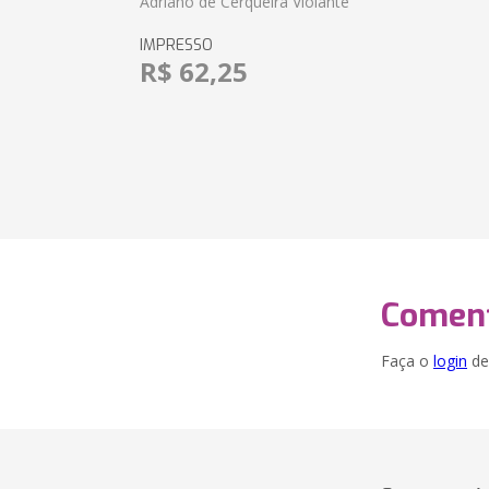
Adriano de Cerqueira Violante
IMPRESSO
R$ 62,25
Coment
Faça o
login
dei