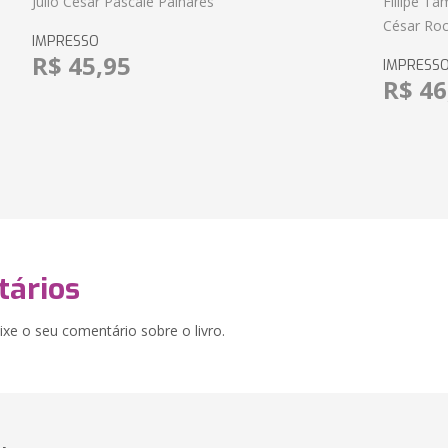
Julio Cesar Pascale Palhares
Fillipe T
César Roc
IMPRESSO
R$ 45,95
IMPRESS
R$ 46
ários
xe o seu comentário sobre o livro.