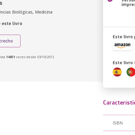
s
impre
ências Biológicas, Medicina
 este livro
Este livro
trecho
ista
14851
vezes desde 03/10/2012
Este livr
Característi
ISBN