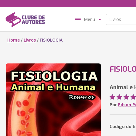
Menu
Home
/
Livros
/
FISIOLOGIA
FISIOL
Animal e
Por
Edson P
Código do l