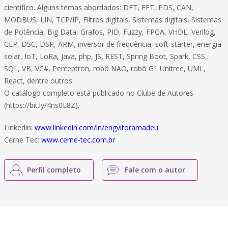
científico. Alguns temas abordados: DFT, FFT, PDS, CAN,
MODBUS, LIN, TCP/IP, Filtros digitais, Sistemas digitais, Sistemas
de Potência, Big Data, Grafos, PID, Fuzzy, FPGA, VHDL, Verilog,
CLP, DSC, DSP, ARM, inversor de frequência, soft-starter, energia
solar, IoT, LoRa, Java, php, JS, REST, Spring Boot, Spark, CSS,
SQL, VB, VC#, Perceptron, robô NAO, robô G1 Unitree, UML,
React, dentre outros.
O catálogo completo está publicado no Clube de Autores
(https://bit.ly/4ns0E8Z).
Linkedin:
www.linkedin.com/in/engvitoramadeu
Cerne Tec:
www.cerne-tec.com.br
Perfil completo
Fale com o autor