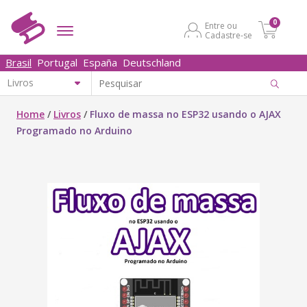
0
Entre ou
Cadastre-se
Brasil
Portugal
España
Deutschland
Home
/
Livros
/
Fluxo de massa no ESP32 usando o AJAX
Programado no Arduino