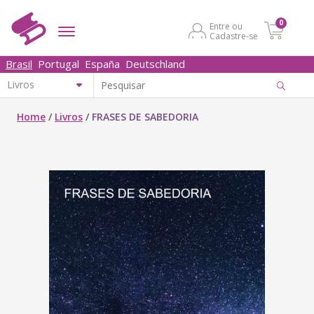
0
Entre ou
Cadastre-se
Brasil
Portugal
España
Deutschland
Home
/
Livros
/
FRASES DE SABEDORIA