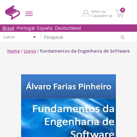
0
Entre ou
Cadastre-se
Brasil
Portugal
España
Deutschland
Home
/
Livros
/
Fundamentos da Engenharia de Software