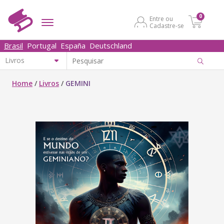
0
Entre ou
Cadastre-se
Brasil
Portugal
España
Deutschland
Home
/
Livros
/
GEMINI