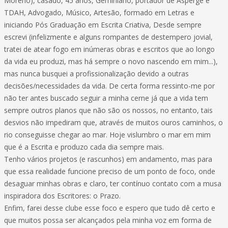
Moreno), casado, 45 anos, Geminiano, portador de Asperge e
TDAH, Advogado, Músico, Artesão, formado em Letras e
iniciando Pós Graduação em Escrita Criativa, Desde sempre
escrevi (infelizmente e alguns rompantes de destempero jovial,
tratei de atear fogo em inúmeras obras e escritos que ao longo
da vida eu produzi, mas há sempre o novo nascendo em mim...),
mas nunca busquei a profissionalização devido a outras
decisões/necessidades da vida. De certa forma ressinto-me por
não ter antes buscado seguir a minha cerne já que a vida tem
sempre outros planos que não são os nossos, no entanto, tais
desvios não impediram que, através de muitos ouros caminhos, o
rio conseguisse chegar ao mar. Hoje vislumbro o mar em mim
que é a Escrita e produzo cada dia sempre mais.
Tenho vários projetos (e rascunhos) em andamento, mas para
que essa realidade funcione preciso de um ponto de foco, onde
desaguar minhas obras e claro, ter contínuo contato com a musa
inspiradora dos Escritores: o Prazo.
Enfim, farei desse clube esse foco e espero que tudo dê certo e
que muitos possa ser alcançados pela minha voz em forma de