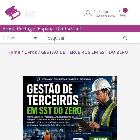
0
Entre ou
Cadastre-se
Brasil
Portugal
España
Deutschland
Home
/
Livros
/
GESTÃO DE TERCEIROS EM SST DO ZERO