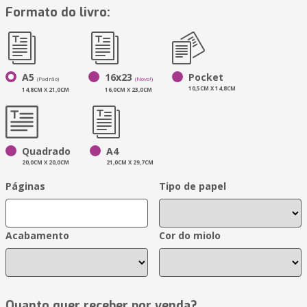
Formato do livro:
A5
16x23
Pocket
(Padrão)
(Novo!)
10,5CM X 14,8CM
14,8CM X 21,0CM
16,0CM X 23,0CM
Quadrado
A4
20,0CM X 20,0CM
21,0CM X 29,7CM
Páginas
Tipo de papel
Acabamento
Cor do miolo
Quanto quer receber por venda?