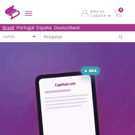
0
Entre ou
Cadastre-se
Brasil
Portugal
España
Deutschland