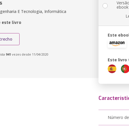
s
Versã
ebook
genharia E Tecnologia, Informática
L
 este livro
Este eboo
trecho
ista
941
vezes desde 11/04/2020
Este livr
Característi
Número de