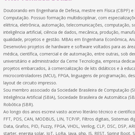
Doutorando em Engenharia de Defesa, mestre em Física (CBPF) e 
Computação. Possuo formação multidisciplinar, com especializaçõe
elétrica, eletrônica, automação, telecomunicações, computação, 
inteligência artificial, ciência de dados, mecânica, produção, manuf
qualidade, projetos e gestão. MBAs em Engenharia Econômica, Aná
Desenvolvo projetos de hardware e software voltados para as áreas
médica, científica, comercial e de automação, entre outras, sob 
universitário e administrador da Cerne Tecnologia, empresa dedic
projetos embarcados, à comercialização de kits didáticos e à educ
microcontroladores (MCU), FPGA, linguagens de programação, des
layout de circuito impresso.
Sou membro associado da Sociedade Brasileira de Computação (SB
Inteligência Artificial (SBIA), Sociedade Brasileira de Automática (S
Robótica (SBR).
Ao longo dos anos escrevi vasto acervo literário técnico e científ
FFT, PDS, CAN, MODBUS, LIN, TCP/IP, Filtros digitais, Sistemas dig
Data, Grafos, PID, Fuzzy, FPGA, VHDL, Verilog, CLP, DSC, DSP, ARM
starter, energia solar, IoT, LoRa, Java, php, JS, REST, Spring Boot,