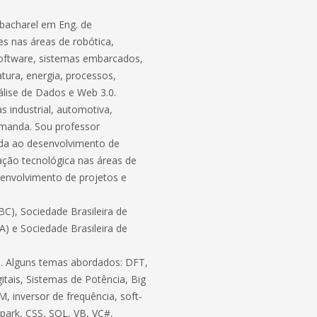
bacharel em Eng. de
s nas áreas de robótica,
software, sistemas embarcados,
atura, energia, processos,
lise de Dados e Web 3.0.
 industrial, automotiva,
demanda. Sou professor
ada ao desenvolvimento de
ação tecnológica nas áreas de
envolvimento de projetos e
C), Sociedade Brasileira de
BA) e Sociedade Brasileira de
ico. Alguns temas abordados: DFT,
itais, Sistemas de Potência, Big
, inversor de frequência, soft-
 Spark, CSS, SQL, VB, VC#,