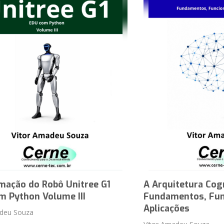
mação do Robô Unitree G1
A Arquitetura Cog
m Python Volume III
Fundamentos, Fun
Aplicações
adeu Souza