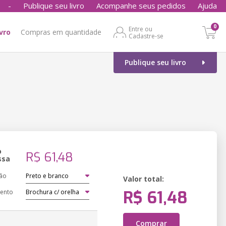
-
Publique seu livro
Acompanhe seus pedidos
Ajuda
0
Entre ou
ivro
Compras em quantidade
Cadastre-se
Publique seu livro
o
R$ 61,48
ssa
ão
Valor total:
R$ 61,48
ento
Comprar