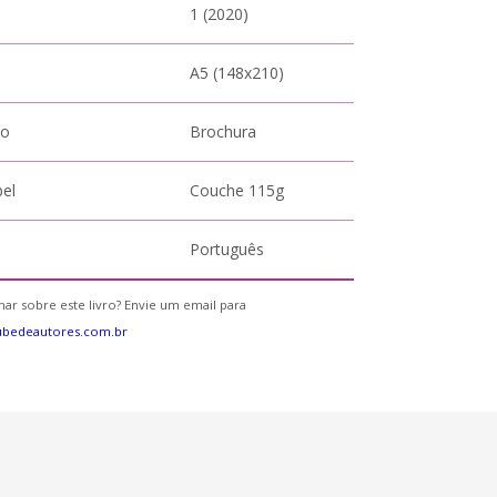
1 (2020)
A5 (148x210)
to
Brochura
pel
Couche 115g
Português
ar sobre este livro? Envie um email para
ubedeautores.com.br