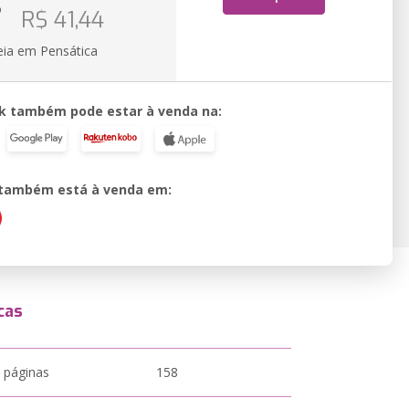
o
R$ 41,44
eia em Pensática
k também pode estar à venda na:
o também está à venda em:
cas
 páginas
158