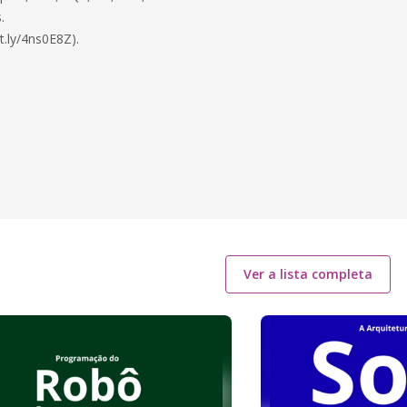
.
t.ly/4ns0E8Z).
Ver a lista completa