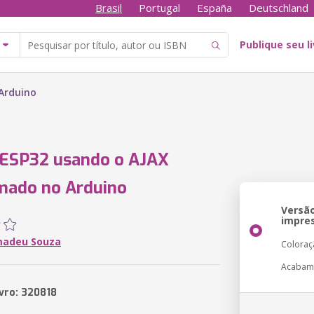
Brasil
Portugal
España
Deutschland
Publique seu l
Arduino
 ESP32 usando o AJAX
mado no Arduino
Versã
impre
madeu Souza
Coloraç
Acabam
ivro: 320818