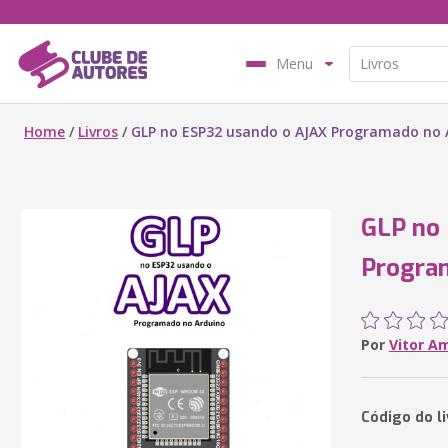
Menu
Home
/
Livros
/
GLP no ESP32 usando o AJAX Programado no 
GLP no
Progra
Por
Vitor A
Código do l