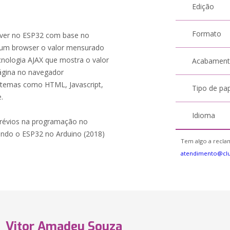
Edição
Formato
erver no ESP32 com base no
 um browser o valor mensurado
ecnologia AJAX que mostra o valor
Acabamen
ágina no navegador
ra temas como HTML, Javascript,
Tipo de pa
.
Idioma
prévios na programação no
ndo o ESP32 no Arduino (2018)
Tem algo a reclam
atendimento@cl
Vitor Amadeu Souza