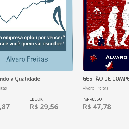
ando a Qualidade
GESTÃO DE COMP
itas
Alvaro Freitas
O
EBOOK
IMPRESSO
,87
R$ 29,56
R$ 47,78