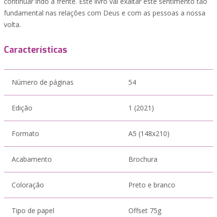
continuar indo a frente. Este livro vai exaltar este sentimento tão
fundamental nas relações com Deus e com as pessoas a nossa
volta.
Características
Número de páginas
54
Edição
1 (2021)
Formato
A5 (148x210)
Acabamento
Brochura
Coloração
Preto e branco
Tipo de papel
Offset 75g