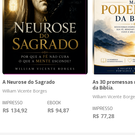
A Neurose do Sagrado
As 30 promessas 
da Bíblia.
William Vicente Borges
William Vicente Borge
IMPRESSO
EBOOK
IMPRESSO
R$ 134,92
R$ 94,87
R$ 77,28