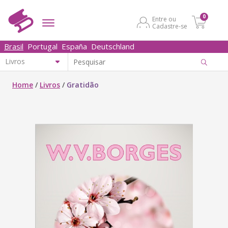
0
Entre ou
Cadastre-se
Brasil
Portugal
España
Deutschland
Home
/
Livros
/
Gratidão