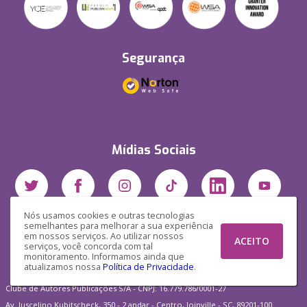
Segurança
Mídias Sociais
Nós usamos cookies e outras tecnologias
semelhantes para melhorar a sua experiência
em nossos serviços. Ao utilizar nossos
ACEITO
serviços, você concorda com tal
monitoramento. Informamos ainda que
atualizamos nossa
Política de Privacidade
.
Clube de Autores Publicações S/A - CNPJ: 16.779.786/0001-27
Av. Juscelino Kubitscheck, 350 - 2 andar - Centro, Joinville - SC, 89201-100