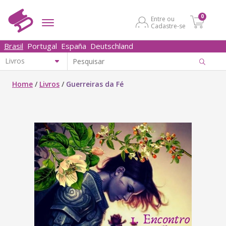
0
Entre ou
Cadastre-se
Brasil
Portugal
España
Deutschland
Home
/
Livros
/
Guerreiras da Fé