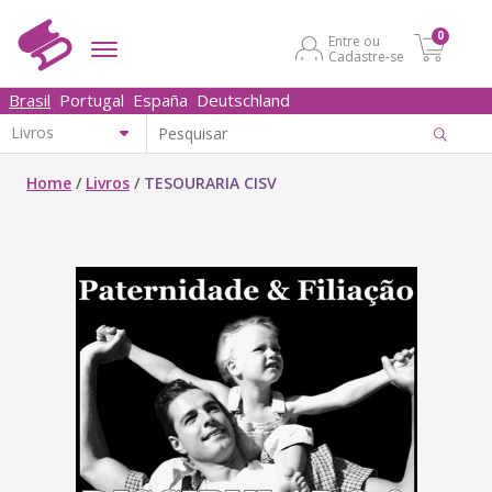
0
Entre ou
Cadastre-se
Brasil
Portugal
España
Deutschland
Home
/
Livros
/
TESOURARIA CISV