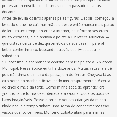
por estarem envoltas nas brumas de um passado deveras
distante.
Antes de ler, lia os livros apenas pelas figuras. Depois, começou a
ler tudo o que lhe caía nas mãos e desde então nunca mais parou
de ler. Em um tempo anterior a Internet, as informações eram
muito escassas, e ele andava a pé até a Biblioteca Municipal —
que distava cerca de dez quilômetros da sua casa — para ali
beber conhecimento, buscando através dos livros adquirir
sabedoria.
“Eu costumava acordar bem cedinho para ir a pé até a Biblioteca
Municipal. Nessa época eu tinha doze anos. Muitas vezes ia a pé
pois não tinha o dinheiro da passagem do ônibus. Chegava lá as
oito horas da manhã e ficava lendo ininterruptamente até cerca
de cinco e meia da tarde. Como minha sede de aprender era
grande, lia de forma desordenada e aleatória todos os tipos de
livros imagináveis. Posso dizer que poucas crianças da minha
idade naquele tempo tinham uma soma de conhecimentos tão
vastos quanto os meus. Monteiro Lobato abriu para mim as