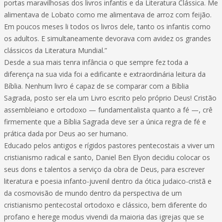
portas maravilhosas dos livros infantis e da Literatura Clássica. Me
alimentava de Lobato como me alimentava de arroz com feijão.
Em poucos meses li todos os livros dele, tanto os infantis como
os adultos. E simultaneamente devorava com avidez os grandes
clássicos da Literatura Mundial.”
Desde a sua mais tenra infância o que sempre fez toda a
diferença na sua vida foi a edificante e extraordinária leitura da
Bíblia. Nenhum livro é capaz de se comparar com a Bíblia
Sagrada, posto ser ela um Livro escrito pelo próprio Deus! Cristão
assembleiano e ortodoxo — fundamentalista quanto a fé —, crê
firmemente que a Bíblia Sagrada deve ser a única regra de fé e
prática dada por Deus ao ser humano.
Educado pelos antigos e rígidos pastores pentecostais a viver um
cristianismo radical e santo, Daniel Ben Elyon decidiu colocar os
seus dons e talentos a serviço da obra de Deus, para escrever
literatura e poesia infanto-juvenil dentro da ótica judaico-cristã e
da cosmovisão de mundo dentro da perspectiva de um
cristianismo pentecostal ortodoxo e clássico, bem diferente do
profano e herege modus vivendi da maioria das igrejas que se