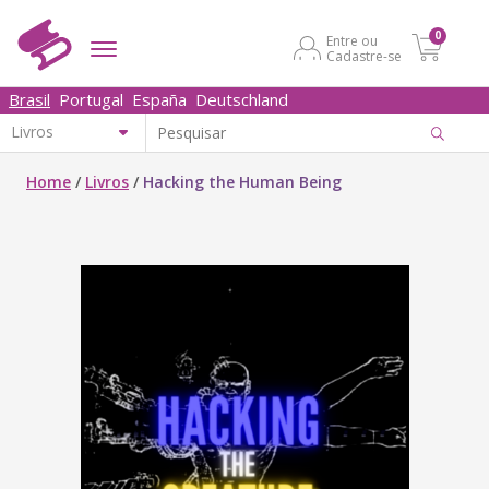
0
Entre ou
Cadastre-se
Brasil
Portugal
España
Deutschland
Home
/
Livros
/
Hacking the Human Being