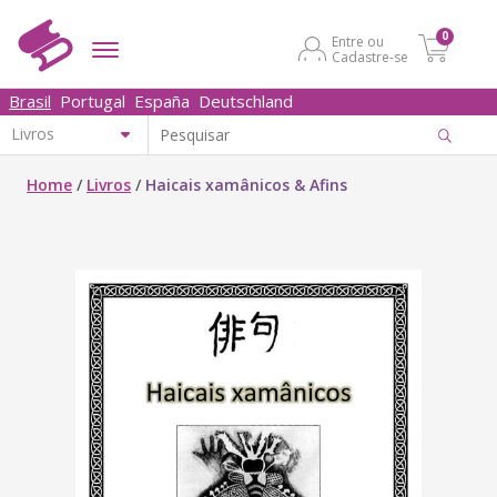
0
Entre ou
Cadastre-se
Brasil
Portugal
España
Deutschland
Home
/
Livros
/
Haicais xamânicos & Afins