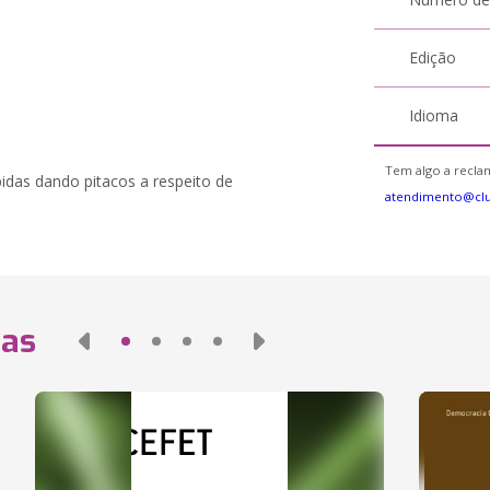
Edição
Idioma
Tem algo a reclam
idas dando pitacos a respeito de
atendimento@cl
das