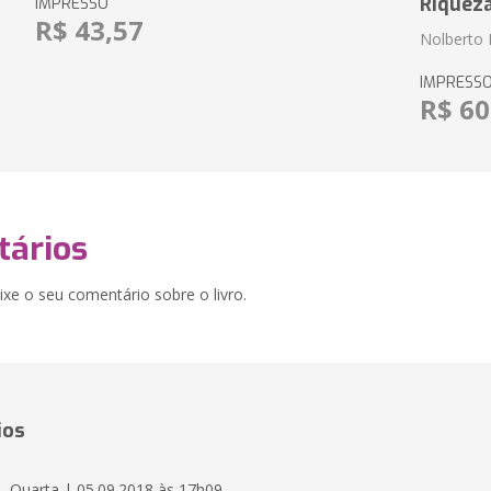
Riquez
IMPRESSO
R$ 43,57
Nolberto 
IMPRESS
R$ 60
ários
xe o seu comentário sobre o livro.
ios
Quarta | 05.09.2018 às 17h09