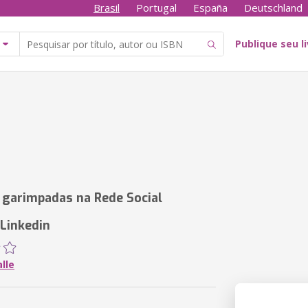
Brasil
Portugal
España
Deutschland
Publique seu l
garimpadas na Rede Social
 Linkedin
lle