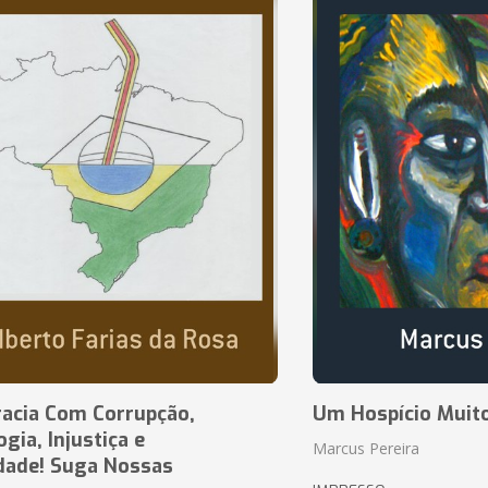
acia Com Corrupção,
Um Hospício Muito
ia, Injustiça e
Marcus Pereira
dade! Suga Nossas