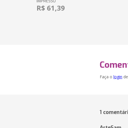
IMPRESSO
R$ 61,39
Coment
Faça o
login
dei
1 comentár
ArteSam