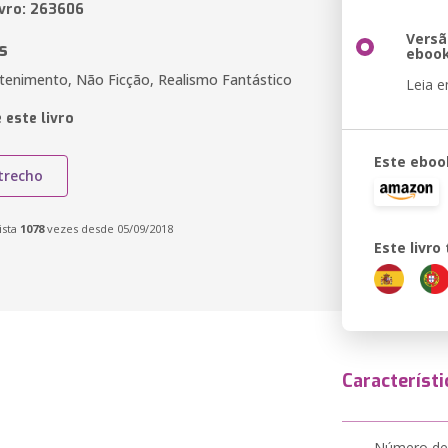
ivro: 263606
Versã
s
eboo
etenimento, Não Ficção, Realismo Fantástico
Leia 
 este livro
Este eboo
trecho
ista
1078
vezes desde 05/09/2018
Este livr
Característi
Número de