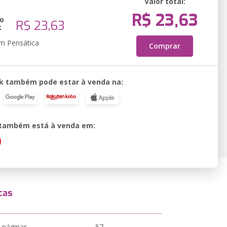
Valor total:
R$ 23,63
o
R$ 23,63
k
em Pensática
Comprar
k também pode estar à venda na:
o também está à venda em:
cas
 páginas
57