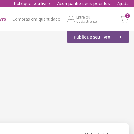
-
Publique seu livro
Acompanhe seus pedidos
Ajuda
0
Entre ou
ivro
Compras em quantidade
Cadastre-se
Publique seu livro