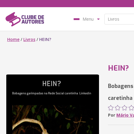
Menu
Home
/
Livros
/
HEIN?
HEIN?
Bobagens 
caretinha
Por
Mário Va