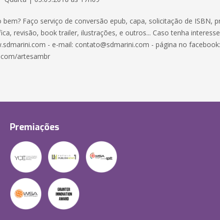
o bem? Faço serviço de conversão epub, capa, solicitação de ISBN, p
ica, revisão, book trailer, ilustrações, e outros... Caso tenha interess
.sdmarini.com - e-mail: contato@sdmarini.com - página no facebook
.com/artesambr
Premiações