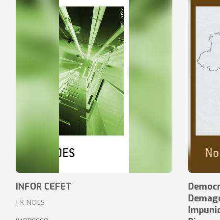
INFOR CEFET
Democr
Demagog
J K NOES
Impuni