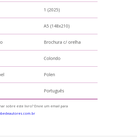
1 (2025)
A5 (148x210)
to
Brochura c/ orelha
Colorido
pel
Polen
Português
ar sobre este livro? Envie um email para
ubedeautores.com.br