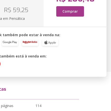
R$ 59,25
Comprar
ia em Pensática
k também pode estar à venda na:
o também está à venda em:
cas
 páginas
114