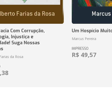
acia Com Corrupção,
Um Hospício Muito
ia, Injustiça e
Marcus Pereira
dade! Suga Nossas
as
IMPRESSO
R$ 49,57
Farias da Rosa
O
,38