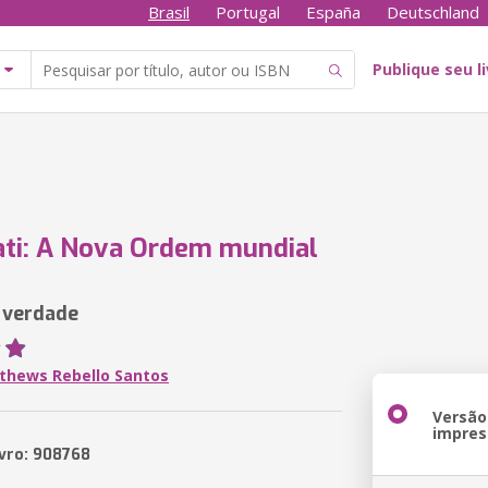
Brasil
Portugal
España
Deutschland
Publique seu l
ati: A Nova Ordem mundial
a verdade
thews Rebello Santos
Versão
impres
ivro: 908768