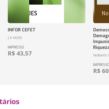
INFOR CEFET
Democr
Demagog
J K NOES
Impuni
Riquez
IMPRESSO
R$ 43,57
Nolberto 
IMPRESS
R$ 60
ários