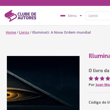
Menu
Home
/
Livros
/
Illuminati: A Nova Ordem mundial
Illumin
O livro d
Por
Juan Ma
Código do l