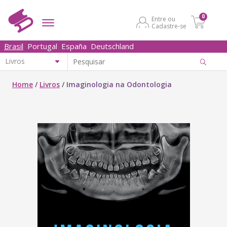
0
Entre ou
Cadastre-se
Brasil
Portugal
España
Deutschland
Home
/
Livros
/
Imaginologia na Odontologia