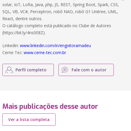
solar, IoT, LoRa, Java, php, JS, REST, Spring Boot, Spark, CSS,
SQL, VB, VC#, Perceptron, robô NAO, robô G1 Unitree, UML,
React, dentre outros.
O catálogo completo está publicado no Clube de Autores
(https://bit.ly/4ns0E8Z).
Linkedin:
www.linkedin.com/in/engvitoramadeu
Cerne Tec:
www.cerne-tec.com.br
Perfil completo
Fale com o autor
Mais publicações desse autor
Ver a lista completa