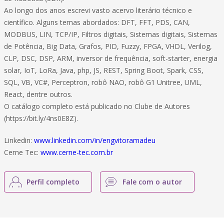
Ao longo dos anos escrevi vasto acervo literário técnico e
científico. Alguns temas abordados: DFT, FFT, PDS, CAN,
MODBUS, LIN, TCP/IP, Filtros digitais, Sistemas digitais, Sistemas
de Potência, Big Data, Grafos, PID, Fuzzy, FPGA, VHDL, Verilog,
CLP, DSC, DSP, ARM, inversor de frequência, soft-starter, energia
solar, IoT, LoRa, Java, php, JS, REST, Spring Boot, Spark, CSS,
SQL, VB, VC#, Perceptron, robô NAO, robô G1 Unitree, UML,
React, dentre outros.
O catálogo completo está publicado no Clube de Autores
(https://bit.ly/4ns0E8Z).
Linkedin:
www.linkedin.com/in/engvitoramadeu
Cerne Tec:
www.cerne-tec.com.br
Perfil completo
Fale com o autor