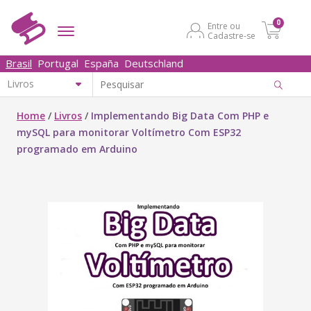
0
Entre ou
Cadastre-se
Brasil
Portugal
España
Deutschland
Home
/
Livros
/
Implementando Big Data Com PHP e
mySQL para monitorar Voltímetro Com ESP32
programado em Arduino