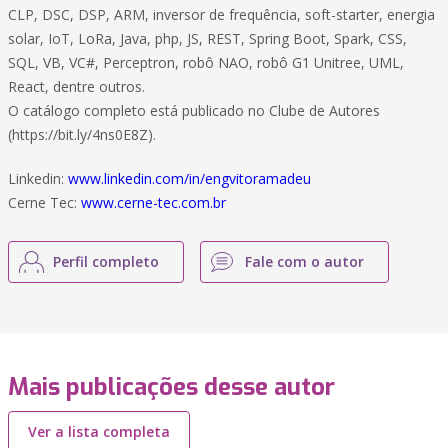
CLP, DSC, DSP, ARM, inversor de frequência, soft-starter, energia
solar, IoT, LoRa, Java, php, JS, REST, Spring Boot, Spark, CSS,
SQL, VB, VC#, Perceptron, robô NAO, robô G1 Unitree, UML,
React, dentre outros.
O catálogo completo está publicado no Clube de Autores
(https://bit.ly/4ns0E8Z).
Linkedin:
www.linkedin.com/in/engvitoramadeu
Cerne Tec:
www.cerne-tec.com.br
Perfil completo
Fale com o autor
Mais publicações desse autor
Ver a lista completa