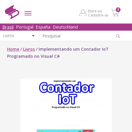
0
Entre ou
Cadastre-se
Brasil
Portugal
España
Deutschland
Home
/
Livros
/
Implementando um Contador IoT
Programado no Visual C#