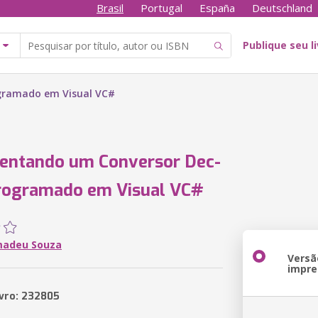
Brasil
Portugal
España
Deutschland
Publique seu l
gramado em Visual VC#
entando um Conversor Dec-
rogramado em Visual VC#
madeu Souza
Versã
impre
ivro: 232805