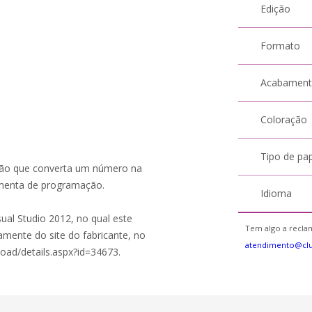
Edição
Formato
Acabamen
Coloração
Tipo de pa
ação que converta um número na
amenta de programação.
Idioma
ual Studio 2012, no qual este
Tem algo a reclam
amente do site do fabricante, no
atendimento@cl
ad/details.aspx?id=34673.