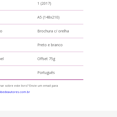
1 (2017)
A5 (148x210)
to
Brochura c/ orelha
Preto e branco
pel
Offset 75g
Português
ar sobre este livro? Envie um email para
ubedeautores.com.br