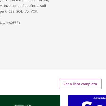
, inversor de frequência, soft-
 Spark, CSS, SQL, VB, VC#,
.
t.ly/4ns0E8Z).
Ver a lista completa