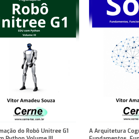
mação do Robô Unitree G1
A Arquitetura Cog
m Python Volume III
Fundamentos, Fun