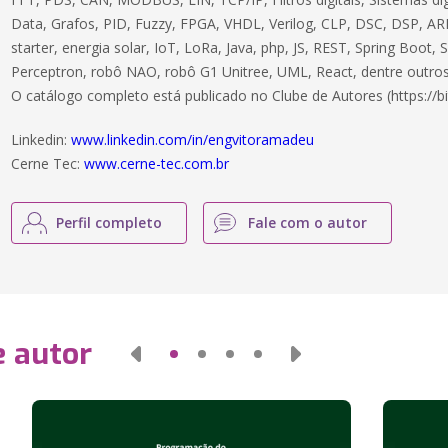
Data, Grafos, PID, Fuzzy, FPGA, VHDL, Verilog, CLP, DSC, DSP, ARM
starter, energia solar, IoT, LoRa, Java, php, JS, REST, Spring Boot,
Perceptron, robô NAO, robô G1 Unitree, UML, React, dentre outros
O catálogo completo está publicado no Clube de Autores (https://bi
Linkedin:
www.linkedin.com/in/engvitoramadeu
Cerne Tec:
www.cerne-tec.com.br
Perfil completo
Fale com o autor
e autor