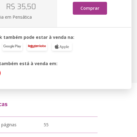
o
R$ 35,50
Comprar
ia em Pensática
k também pode estar à venda na:
o também está à venda em:
cas
 páginas
55