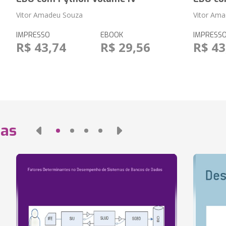
Vitor Amadeu Souza
Vitor Am
IMPRESSO
EBOOK
IMPRESS
R$ 43,74
R$ 29,56
R$ 43
das