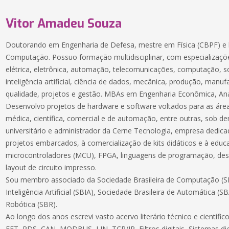
Vitor Amadeu Souza
Doutorando em Engenharia de Defesa, mestre em Física (CBPF) e 
Computação. Possuo formação multidisciplinar, com especializaçõe
elétrica, eletrônica, automação, telecomunicações, computação, 
inteligência artificial, ciência de dados, mecânica, produção, manuf
qualidade, projetos e gestão. MBAs em Engenharia Econômica, Aná
Desenvolvo projetos de hardware e software voltados para as áreas
médica, científica, comercial e de automação, entre outras, sob 
universitário e administrador da Cerne Tecnologia, empresa dedic
projetos embarcados, à comercialização de kits didáticos e à educ
microcontroladores (MCU), FPGA, linguagens de programação, des
layout de circuito impresso.
Sou membro associado da Sociedade Brasileira de Computação (SB
Inteligência Artificial (SBIA), Sociedade Brasileira de Automática (S
Robótica (SBR).
Ao longo dos anos escrevi vasto acervo literário técnico e científ
FFT, PDS, CAN, MODBUS, LIN, TCP/IP, Filtros digitais, Sistemas dig