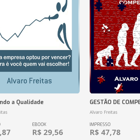
ando a Qualidade
GESTÃO DE COMP
itas
Alvaro Freitas
O
EBOOK
IMPRESSO
,87
R$ 29,56
R$ 47,78