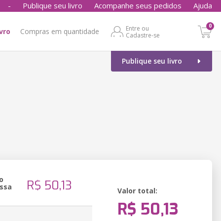
-
Publique seu livro
Acompanhe seus pedidos
Ajuda
0
Entre ou
ivro
Compras em quantidade
Cadastre-se
Publique seu livro
o
R$ 50,13
ssa
Valor total:
R$ 50,13