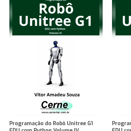
Programação do Robô Unitree G1
Progra
EDU com Python Volume IV
EDU co