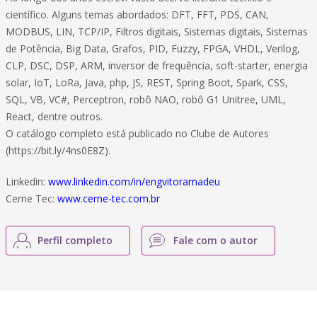
científico. Alguns temas abordados: DFT, FFT, PDS, CAN,
MODBUS, LIN, TCP/IP, Filtros digitais, Sistemas digitais, Sistemas
de Potência, Big Data, Grafos, PID, Fuzzy, FPGA, VHDL, Verilog,
CLP, DSC, DSP, ARM, inversor de frequência, soft-starter, energia
solar, IoT, LoRa, Java, php, JS, REST, Spring Boot, Spark, CSS,
SQL, VB, VC#, Perceptron, robô NAO, robô G1 Unitree, UML,
React, dentre outros.
O catálogo completo está publicado no Clube de Autores
(https://bit.ly/4ns0E8Z).
Linkedin:
www.linkedin.com/in/engvitoramadeu
Cerne Tec:
www.cerne-tec.com.br
Perfil completo
Fale com o autor