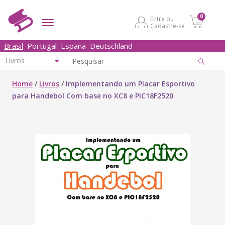
0
Entre ou
Cadastre-se
Brasil
Portugal
España
Deutschland
Home
/
Livros
/
Implementando um Placar Esportivo
para Handebol Com base no XC8 e PIC18F2520