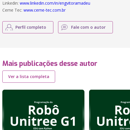
Linkedin:
www.linkedin.com/in/engvitoramadeu
Cerne Tec:
www.cerne-tec.com.br
Perfil completo
Fale com o autor
Mais publicações desse autor
Ver a lista completa