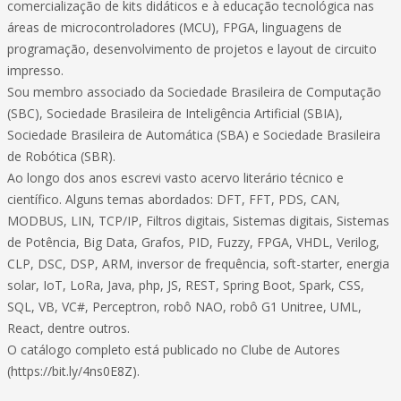
comercialização de kits didáticos e à educação tecnológica nas
áreas de microcontroladores (MCU), FPGA, linguagens de
programação, desenvolvimento de projetos e layout de circuito
impresso.
Sou membro associado da Sociedade Brasileira de Computação
(SBC), Sociedade Brasileira de Inteligência Artificial (SBIA),
Sociedade Brasileira de Automática (SBA) e Sociedade Brasileira
de Robótica (SBR).
Ao longo dos anos escrevi vasto acervo literário técnico e
científico. Alguns temas abordados: DFT, FFT, PDS, CAN,
MODBUS, LIN, TCP/IP, Filtros digitais, Sistemas digitais, Sistemas
de Potência, Big Data, Grafos, PID, Fuzzy, FPGA, VHDL, Verilog,
CLP, DSC, DSP, ARM, inversor de frequência, soft-starter, energia
solar, IoT, LoRa, Java, php, JS, REST, Spring Boot, Spark, CSS,
SQL, VB, VC#, Perceptron, robô NAO, robô G1 Unitree, UML,
React, dentre outros.
O catálogo completo está publicado no Clube de Autores
(https://bit.ly/4ns0E8Z).