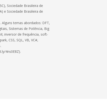
C), Sociedade Brasileira de
BA) e Sociedade Brasileira de
ico. Alguns temas abordados: DFT,
itais, Sistemas de Potência, Big
, inversor de frequência, soft-
 Spark, CSS, SQL, VB, VC#,
.
t.ly/4ns0E8Z).