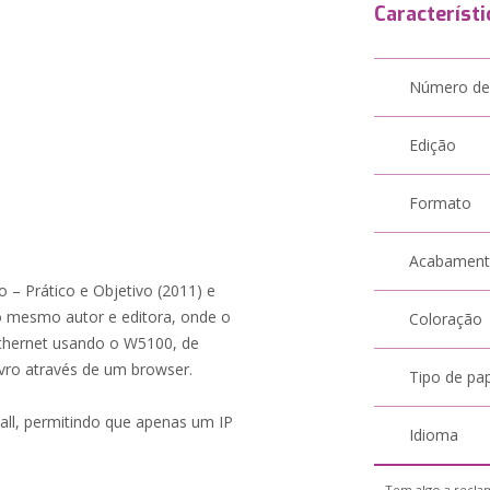
Característi
Número de
Edição
Formato
Acabamen
o – Prático e Objetivo (2011) e
 mesmo autor e editora, onde o
Coloração
Ethernet usando o W5100, de
ivro através de um browser.
Tipo de pa
ll, permitindo que apenas um IP
Idioma
Tem algo a reclam