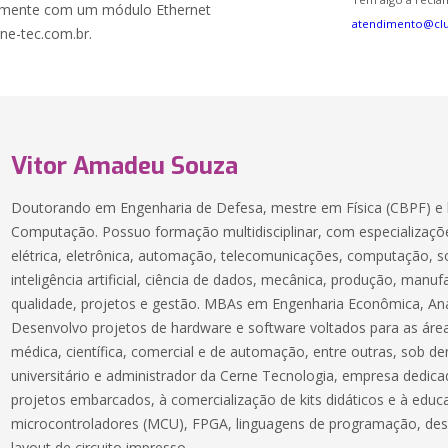
untamente com um módulo Ethernet
atendimento@cl
ne-tec.com.br.
Vitor Amadeu Souza
Doutorando em Engenharia de Defesa, mestre em Física (CBPF) e 
Computação. Possuo formação multidisciplinar, com especializaçõe
elétrica, eletrônica, automação, telecomunicações, computação, 
inteligência artificial, ciência de dados, mecânica, produção, manuf
qualidade, projetos e gestão. MBAs em Engenharia Econômica, Aná
Desenvolvo projetos de hardware e software voltados para as áreas
médica, científica, comercial e de automação, entre outras, sob 
universitário e administrador da Cerne Tecnologia, empresa dedic
projetos embarcados, à comercialização de kits didáticos e à educ
microcontroladores (MCU), FPGA, linguagens de programação, des
layout de circuito impresso.