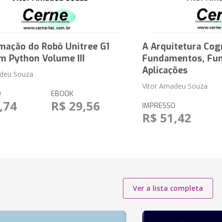
mação do Robô Unitree G1
A Arquitetura Cog
m Python Volume III
Fundamentos, Fun
Aplicações
adeu Souza
Vitor Amadeu Souza
O
EBOOK
,74
R$ 29,56
IMPRESSO
R$ 51,42
Ver a lista completa