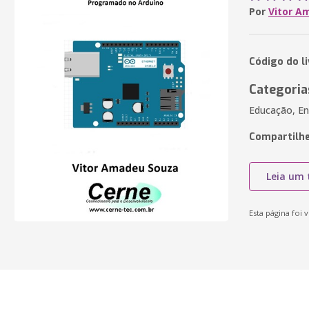
Por
Vitor A
Código do l
Categoria
Educação, En
Compartilhe
Leia um 
Esta página foi v