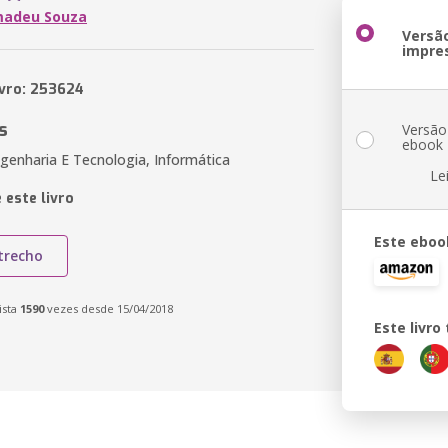
madeu Souza
Versã
impre
ivro: 253624
s
Versão
ebook
genharia E Tecnologia, Informática
Le
 este livro
Este eboo
trecho
ista
1590
vezes desde 15/04/2018
Este livr