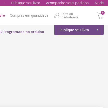
-
Publique seu livro
Acompanhe seus pedidos
Ajuda
0
Entre ou
ivro
Compras em quantidade
Cadastre-se
Publique seu livro
H2 Programado no Arduino