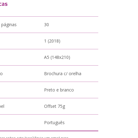
cas
 páginas
30
1 (2018)
A5 (148x210)
to
Brochura c/ orelha
Preto e branco
pel
Offset 75g
Português
ar sobre este livro? Envie um email para