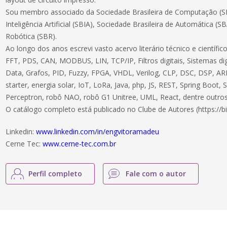
Sou membro associado da Sociedade Brasileira de Computação (SB
Inteligência Artificial (SBIA), Sociedade Brasileira de Automática (S
Robótica (SBR).
Ao longo dos anos escrevi vasto acervo literário técnico e científ
FFT, PDS, CAN, MODBUS, LIN, TCP/IP, Filtros digitais, Sistemas dig
Data, Grafos, PID, Fuzzy, FPGA, VHDL, Verilog, CLP, DSC, DSP, ARM
starter, energia solar, IoT, LoRa, Java, php, JS, REST, Spring Boot,
Perceptron, robô NAO, robô G1 Unitree, UML, React, dentre outros
O catálogo completo está publicado no Clube de Autores (https://bi
Linkedin:
www.linkedin.com/in/engvitoramadeu
Cerne Tec:
www.cerne-tec.com.br
Perfil completo
Fale com o autor