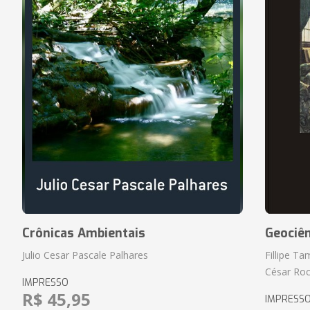
Crônicas Ambientais
Geociên
Julio Cesar Pascale Palhares
Fillipe T
César Roc
IMPRESSO
R$ 45,95
IMPRESS