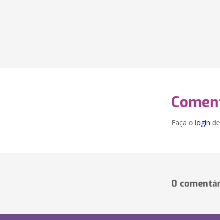
Coment
Faça o
login
dei
0 comentár