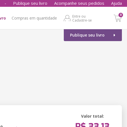
-
Publique seu livro
Acompanhe seus pedidos
Ajuda
0
Entre ou
ivro
Compras em quantidade
Cadastre-se
Publique seu livro
Valor total:
R$ 33,13
ão