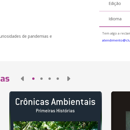
Edição
Idioma
Tem algo a reclam
uriosidades de pandemias e
atendimento@cl
das