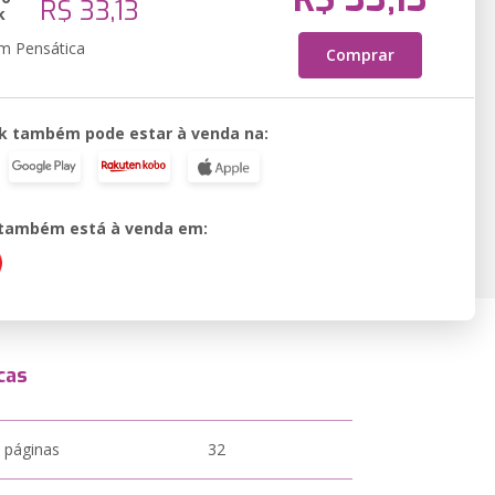
R$ 33,13
k
em Pensática
Comprar
k também pode estar à venda na:
o também está à venda em:
cas
 páginas
32