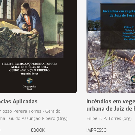
cias Aplicadas
Incêndios em vege
urbana de Juiz de
amiozzo Pereira Torres - Geraldo
ha - Guido Assunção Ribeiro (Org.)
Fillipe T. P. Torres (org)
O
EBOOK
IMPRESSO