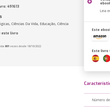
eboo
vro: 491613
Leia 
s
ógicas, Ciências Da Vida, Educação, Ciência
Este eboo
 este livro
ista
801
vezes desde 18/10/2022
Este livr
Característi
Número de