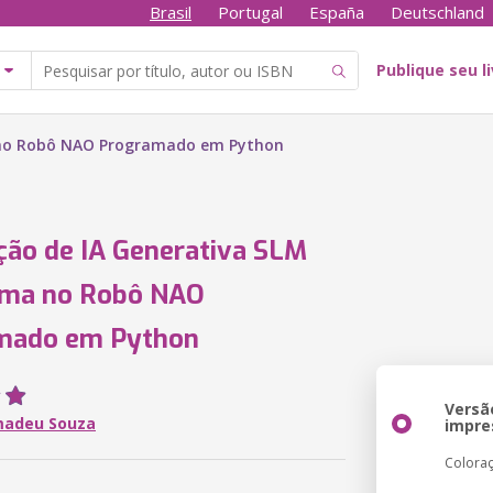
Brasil
Portugal
España
Deutschland
Publique seu l
a no Robô NAO Programado em Python
ção de IA Generativa SLM
ama no Robô NAO
mado em Python
Versã
madeu Souza
impre
Colora