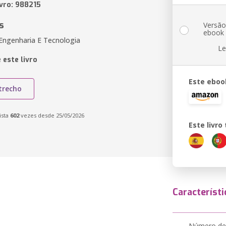
ivro: 988215
s
Versã
ebook
 Engenharia E Tecnologia
Le
 este livro
Este eboo
trecho
ista
602
vezes desde 25/05/2026
Este livr
Característi
Número de