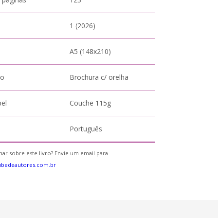
1 (2026)
A5 (148x210)
to
Brochura c/ orelha
pel
Couche 115g
Português
ar sobre este livro? Envie um email para
ubedeautores.com.br