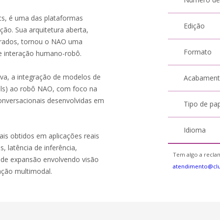
cs, é uma das plataformas
Edição
ão. Sua arquitetura aberta,
egrados, tornou o NAO uma
Formato
al e interação humano-robô.
siva, a integração de modelos de
Acabamen
els) ao robô NAO, com foco na
onversacionais desenvolvidas em
Tipo de pa
Idioma
is obtidos em aplicações reais
 latência de inferência,
Tem algo a reclam
 de expansão envolvendo visão
atendimento@cl
ação multimodal.