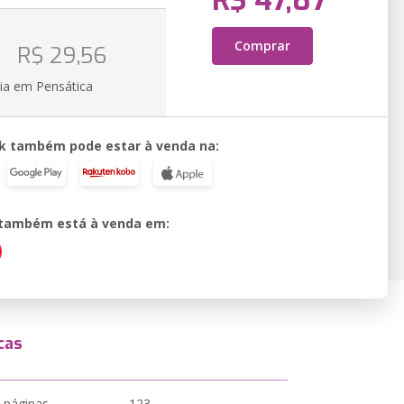
R$ 47,87
o
Comprar
R$ 29,56
ia em Pensática
k também pode estar à venda na:
o também está à venda em:
cas
 páginas
123