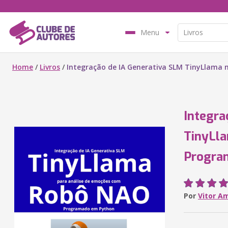
Menu
Home
/
Livros
/
Integração de IA Generativa SLM TinyLlam
Integra
TinyLl
Progra
Por
Vitor A