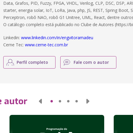
Data, Grafos, PID, Fuzzy, FPGA, VHDL, Verilog, CLP, DSC, DSP, ARM
starter, energia solar, IoT, LoRa, Java, php, JS, REST, Spring Boot,
Perceptron, robô NAO, robô G1 Unitree, UML, React, dentre outros
O catálogo completo está publicado no Clube de Autores (https://bi
Linkedin:
www.linkedin.com/in/engvitoramadeu
Cerne Tec:
www.cerne-tec.com.br
Perfil completo
Fale com o autor
e autor