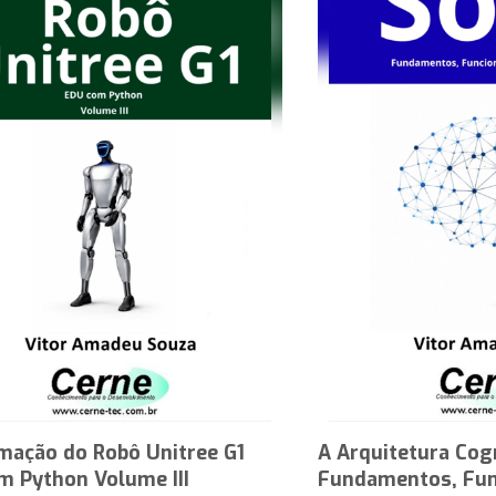
mação do Robô Unitree G1
A Arquitetura Cog
m Python Volume III
Fundamentos, Fun