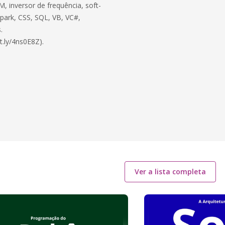
, inversor de frequência, soft-
 Spark, CSS, SQL, VB, VC#,
.
t.ly/4ns0E8Z).
Ver a lista completa