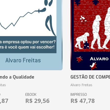
ando a Qualidade
GESTÃO DE COMP
itas
Alvaro Freitas
O
EBOOK
IMPRESSO
,87
R$ 29,56
R$ 47,78