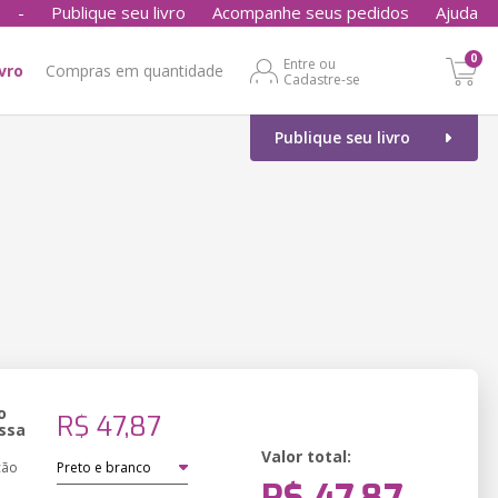
-
Publique seu livro
Acompanhe seus pedidos
Ajuda
0
Entre ou
ivro
Compras em quantidade
Cadastre-se
Publique seu livro
o
R$ 47,87
ssa
Valor total:
ção