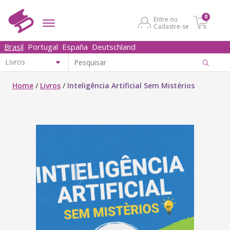
0
Entre ou
Cadastre-se
Brasil
Portugal
España
Deutschland
Home
/
Livros
/
Inteligência Artificial Sem Mistérios