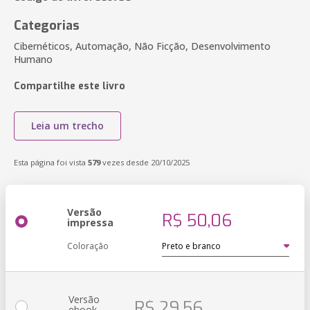
Categorias
Cibernéticos, Automação, Não Ficção, Desenvolvimento
Humano
Compartilhe este livro
Leia um trecho
Esta página foi vista
579
vezes desde 20/10/2025
Versão
R$ 50,06
impressa
Coloração
Versão
R$ 29,56
ebook