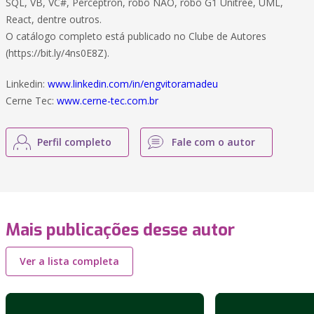
SQL, VB, VC#, Perceptron, robô NAO, robô G1 Unitree, UML,
React, dentre outros.
O catálogo completo está publicado no Clube de Autores
(https://bit.ly/4ns0E8Z).
Linkedin:
www.linkedin.com/in/engvitoramadeu
Cerne Tec:
www.cerne-tec.com.br
Perfil completo
Fale com o autor
Mais publicações desse autor
Ver a lista completa