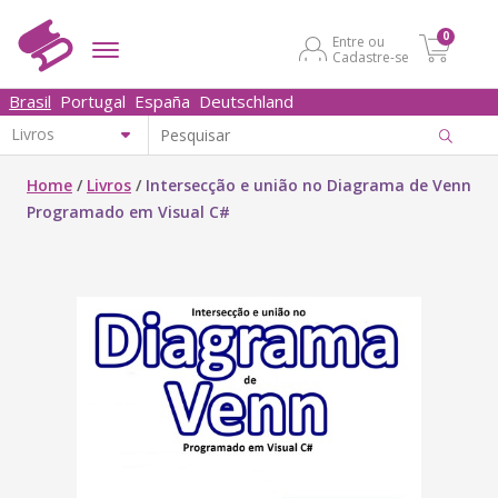
0
Entre ou
Cadastre-se
Brasil
Portugal
España
Deutschland
Home
/
Livros
/
Intersecção e união no Diagrama de Venn
Programado em Visual C#