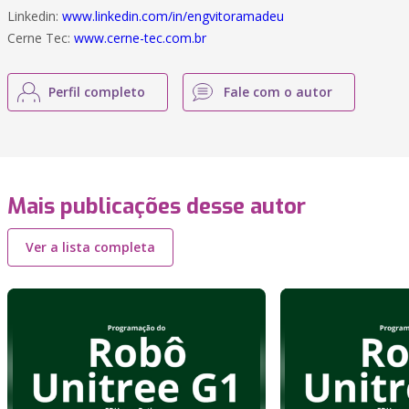
Linkedin:
www.linkedin.com/in/engvitoramadeu
Cerne Tec:
www.cerne-tec.com.br
Perfil completo
Fale com o autor
Mais publicações desse autor
Ver a lista completa