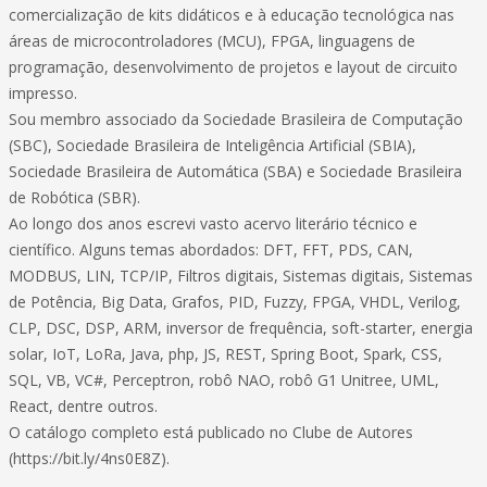
comercialização de kits didáticos e à educação tecnológica nas
áreas de microcontroladores (MCU), FPGA, linguagens de
programação, desenvolvimento de projetos e layout de circuito
impresso.
Sou membro associado da Sociedade Brasileira de Computação
(SBC), Sociedade Brasileira de Inteligência Artificial (SBIA),
Sociedade Brasileira de Automática (SBA) e Sociedade Brasileira
de Robótica (SBR).
Ao longo dos anos escrevi vasto acervo literário técnico e
científico. Alguns temas abordados: DFT, FFT, PDS, CAN,
MODBUS, LIN, TCP/IP, Filtros digitais, Sistemas digitais, Sistemas
de Potência, Big Data, Grafos, PID, Fuzzy, FPGA, VHDL, Verilog,
CLP, DSC, DSP, ARM, inversor de frequência, soft-starter, energia
solar, IoT, LoRa, Java, php, JS, REST, Spring Boot, Spark, CSS,
SQL, VB, VC#, Perceptron, robô NAO, robô G1 Unitree, UML,
React, dentre outros.
O catálogo completo está publicado no Clube de Autores
(https://bit.ly/4ns0E8Z).