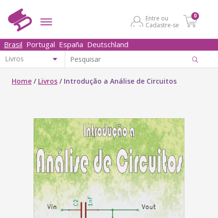
0
Entre ou
Cadastre-se
Brasil
Portugal
España
Deutschland
Home
/
Livros
/
Introdução a Análise de Circuitos