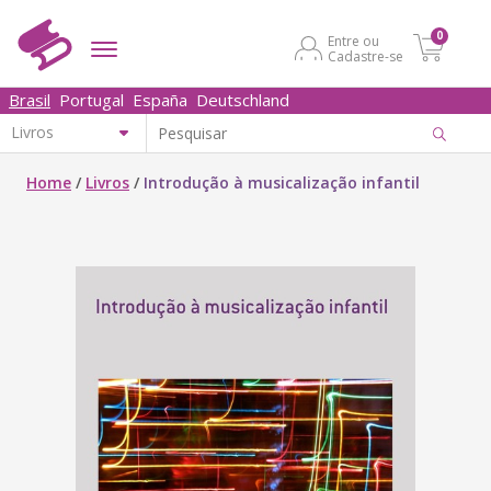
0
Entre ou
Cadastre-se
Brasil
Portugal
España
Deutschland
Home
/
Livros
/
Introdução à musicalização infantil