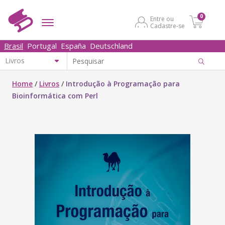
0
Entre ou
Cadastre-se
Brasil
Portugal
España
Deutschland
Home
/
Livros
/
Introdução à Programação para
Bioinformática com Perl