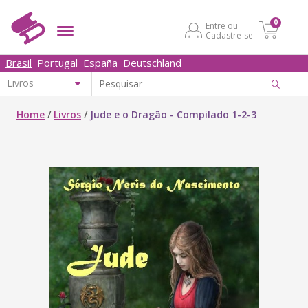
0
Entre ou
Cadastre-se
Brasil
Portugal
España
Deutschland
Home
/
Livros
/
Jude e o Dragão - Compilado 1-2-3