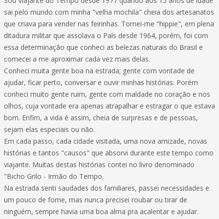
Sou Viajante do Tempo desde 1977 quando aos 15 anos de idade
sai pelo mundo com minha "velha mochila" cheia dos artesanatos
que criava para vender nas feirinhas. Tornei-me "hippie", em plena
ditadura militar que assolava o País desde 1964, porém, foi com
essa determinação que conheci as belezas naturais do Brasil e
comecei a me aproximar cada vez mais delas.
Conheci muita gente boa na estrada; gente com vontade de
ajudar, ficar perto, conversar e ouvir minhas histórias. Porém
conheci muito gente ruim, gente com maldade no coração e nos
olhos, cuja vontade era apenas atrapalhar e estragar o que estava
bom. Enfim, a vida é assim, cheia de surpresas e de pessoas,
sejam elas especiais ou não.
Em cada passo, cada cidade visitada, uma nova amizade, novas
histórias e tantos "causos" que absorvi durante este tempo como
viajante. Muitas destas histórias contei no livro denominado
"Bicho Grilo - Irmão do Tempo.
Na estrada senti saudades dos familiares, passei necessidades e
um pouco de fome, mas nunca precisei roubar ou tirar de
ninguém, sempre havia uma boa alma pra acalentar e ajudar.