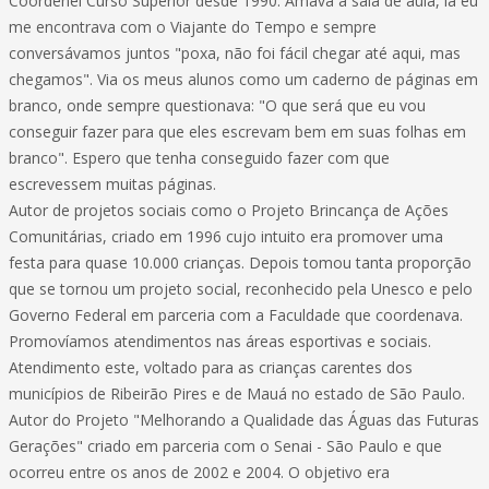
Coordenei Curso Superior desde 1990. Amava a sala de aula, lá eu
me encontrava com o Viajante do Tempo e sempre
conversávamos juntos "poxa, não foi fácil chegar até aqui, mas
chegamos". Via os meus alunos como um caderno de páginas em
branco, onde sempre questionava: "O que será que eu vou
conseguir fazer para que eles escrevam bem em suas folhas em
branco". Espero que tenha conseguido fazer com que
escrevessem muitas páginas.
Autor de projetos sociais como o Projeto Brincança de Ações
Comunitárias, criado em 1996 cujo intuito era promover uma
festa para quase 10.000 crianças. Depois tomou tanta proporção
que se tornou um projeto social, reconhecido pela Unesco e pelo
Governo Federal em parceria com a Faculdade que coordenava.
Promovíamos atendimentos nas áreas esportivas e sociais.
Atendimento este, voltado para as crianças carentes dos
municípios de Ribeirão Pires e de Mauá no estado de São Paulo.
Autor do Projeto "Melhorando a Qualidade das Águas das Futuras
Gerações" criado em parceria com o Senai - São Paulo e que
ocorreu entre os anos de 2002 e 2004. O objetivo era