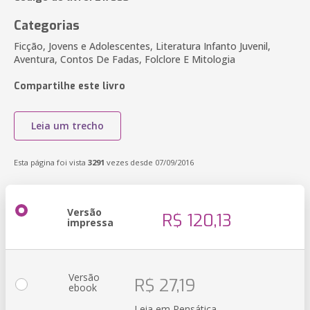
Categorias
Ficção, Jovens e Adolescentes, Literatura Infanto Juvenil,
Aventura, Contos De Fadas, Folclore E Mitologia
Compartilhe este livro
Leia um trecho
Esta página foi vista
3291
vezes desde 07/09/2016
Versão
R$ 120,13
impressa
Versão
R$ 27,19
ebook
Leia em Pensática