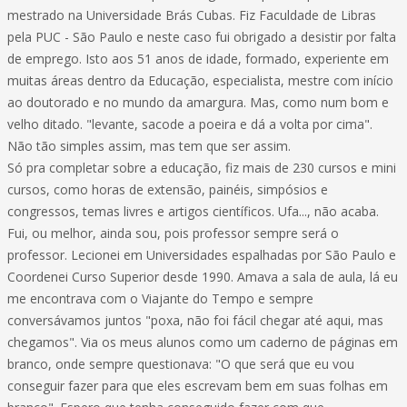
mestrado na Universidade Brás Cubas. Fiz Faculdade de Libras
pela PUC - São Paulo e neste caso fui obrigado a desistir por falta
de emprego. Isto aos 51 anos de idade, formado, experiente em
muitas áreas dentro da Educação, especialista, mestre com início
ao doutorado e no mundo da amargura. Mas, como num bom e
velho ditado. "levante, sacode a poeira e dá a volta por cima".
Não tão simples assim, mas tem que ser assim.
Só pra completar sobre a educação, fiz mais de 230 cursos e mini
cursos, como horas de extensão, painéis, simpósios e
congressos, temas livres e artigos científicos. Ufa..., não acaba.
Fui, ou melhor, ainda sou, pois professor sempre será o
professor. Lecionei em Universidades espalhadas por São Paulo e
Coordenei Curso Superior desde 1990. Amava a sala de aula, lá eu
me encontrava com o Viajante do Tempo e sempre
conversávamos juntos "poxa, não foi fácil chegar até aqui, mas
chegamos". Via os meus alunos como um caderno de páginas em
branco, onde sempre questionava: "O que será que eu vou
conseguir fazer para que eles escrevam bem em suas folhas em