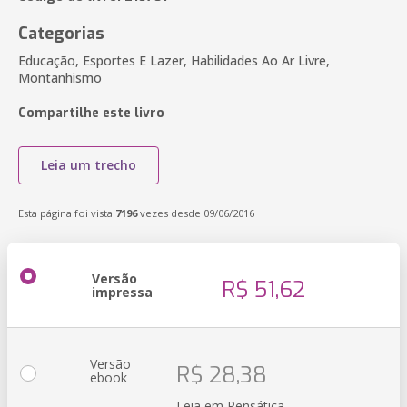
Categorias
Educação, Esportes E Lazer, Habilidades Ao Ar Livre,
Montanhismo
Compartilhe este livro
Leia um trecho
Esta página foi vista
7196
vezes desde 09/06/2016
Versão
R$ 51,62
impressa
Versão
R$ 28,38
ebook
Leia em Pensática