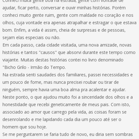
Conheci muita gente boa na estrada; gente com vontade de
ajudar, ficar perto, conversar e ouvir minhas histórias. Porém
conheci muito gente ruim, gente com maldade no coração e nos
olhos, cuja vontade era apenas atrapalhar e estragar o que estava
bom. Enfim, a vida é assim, cheia de surpresas e de pessoas,
sejam elas especiais ou não.
Em cada passo, cada cidade visitada, uma nova amizade, novas
histórias e tantos "causos" que absorvi durante este tempo como
viajante. Muitas destas histórias contei no livro denominado
"Bicho Grilo - Irmão do Tempo.
Na estrada senti saudades dos familiares, passei necessidades e
um pouco de fome, mas nunca precisei roubar ou tirar de
ninguém, sempre havia uma boa alma pra acalentar e ajudar.
Neste ponto, o que ajudou muito foi a sinceridade dos olhos e a
honestidade que recebi geneticamente de meus pais. Com isto,
associado ao amor que carrego pela vida, as coisas foram se
desenrolando e me lapidando cada dia um pouco até ser o
homem que sou hoje.
Se me perguntarem se faria tudo de novo, eu diria sem sombras