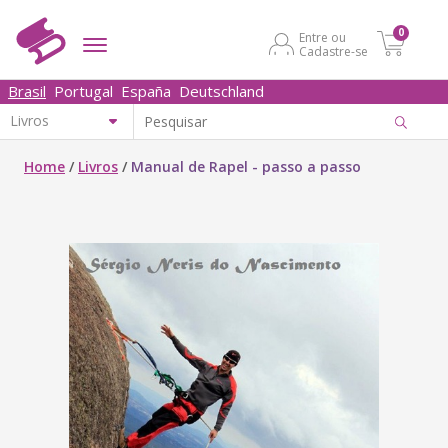
0
Entre ou
Cadastre-se
Brasil
Portugal
España
Deutschland
Home
/
Livros
/
Manual de Rapel - passo a passo