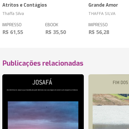
Atritos e Contágios
Grande Amor
Thaffa Silva
THAFFA SILVA
IMPRESSO
EBOOK
IMPRESSO
R$ 61,55
R$ 35,50
R$ 56,28
Publicações relacionadas