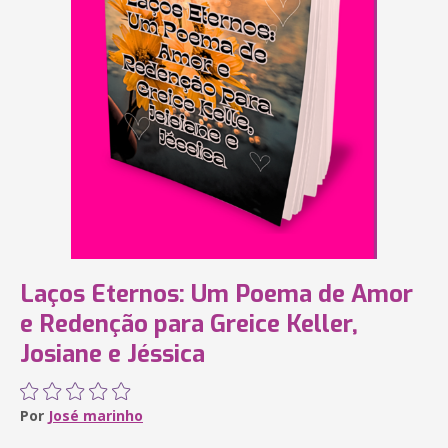
Laços Eternos: Um Poema de Amor
e Redenção para Greice Keller,
Josiane e Jéssica
Por
José marinho