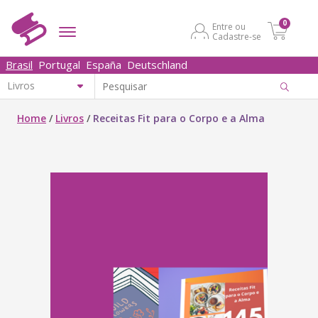
0
Entre ou
Cadastre-se
Brasil
Portugal
España
Deutschland
Home
/
Livros
/
Receitas Fit para o Corpo e a Alma